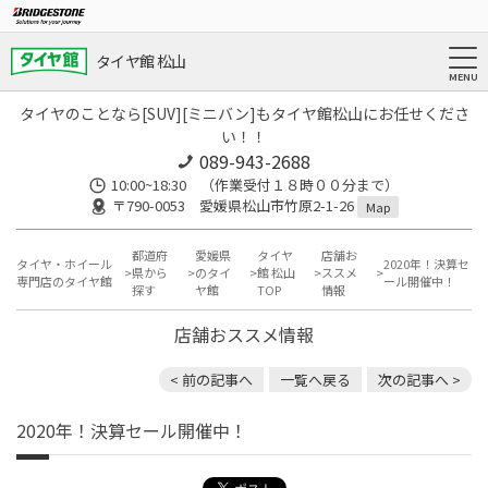
タイヤ館 松山
タイヤのことなら[SUV][ミニバン]もタイヤ館松山にお任せくださ
い！！
089-943-2688
10:00~18:30 （作業受付１８時００分まで）
〒790-0053 愛媛県松山市竹原2-1-26
Map
都道府
愛媛県
タイヤ
店舗お
タイヤ・ホイール
2020年！決算セ
県から
のタイ
館 松山
ススメ
専門店のタイヤ館
ール開催中！
探す
ヤ館
TOP
情報
店舗おススメ情報
< 前の記事へ
一覧へ戻る
次の記事へ >
2020年！決算セール開催中！