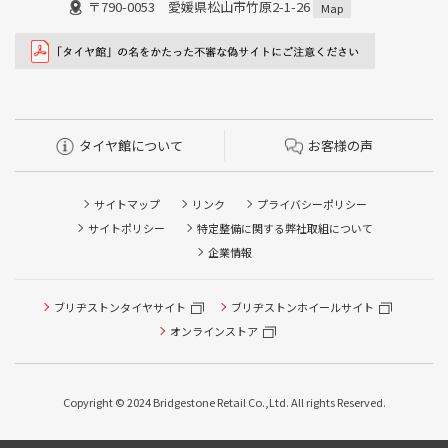
〒790-0053 愛媛県松山市竹原2-1-26
Map
タイヤ館について
お客様の声
サイトマップ
リンク
プライバシーポリシー
サイトポリシー
特定整備に関する弊社取組について
企業情報
タイヤ点検・安全点検/タイヤ履き替え/オイル交換/その他
ブリヂストンタイヤサイト
ブリヂストンホイールサイト
ピット作業の予約
オンラインストア
クローク契約会員専用タイヤ履き替え※タイヤ履き替えを
希望のクローク契約会員の方はこちらを選択ください
Copyright © 2024 Bridgestone Retail Co.,Ltd. All rights Reserved.
本日のタイヤ履き替え順番待ち予約 ※クローク契約会員の
方はご利用いただけません