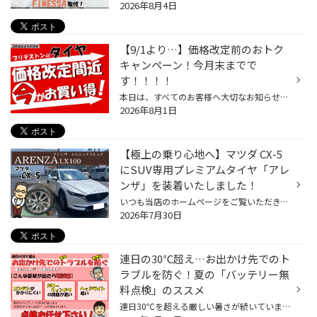
2026年8月4日
【9/1より…】価格改定前のおトク
キャンペーン！今月末までで
す！！！！
本日は、すべてのお客様へ大切なお知らせと、 それに応じた緊急ビッグキャンペーンのご案内です。 実は、大変心苦しいお知らせではございますが、 【9月1日より】ブリヂストンのタイヤの価格改定が決定いたしました。 「そろそろタイヤの溝が少ないなぁ…」 「今年の冬はスタッドレスを買い替えなき...
2026年8月1日
【極上の乗り心地へ】マツダ CX-5
にSUV専用プレミアムタイヤ「アレ
ンザ」を装着いたしました！
いつも当店のホームページをご覧いただき、誠にありがとうございます！ 本日は、当店で作業させていただいた拘りのタイヤ交換事例をご紹介します。 お車は、洗練されたデザインと高い走行性能で根強い人気を誇るSUV、マツダ・CX-5です！ 今回、オーナー様にお選びいただいたタイヤは、 ブリヂストン...
2026年7月30日
連日の30℃超え…お出かけ先でのト
ラブルを防ぐ！夏の「バッテリー無
料点検」のススメ
連日30℃を超える厳しい暑さが続いていますね。 これだけ暑いと車内ではエアコンがフル稼働になりますが、 実は「夏」はカーバッテリーに大きな負荷がかかる季節なんです。 楽しいドライブや帰省、お出かけの途中で「出先で急にエンジンがかからなくなった…」 という最悪のトラブルを未然に防ぐため...