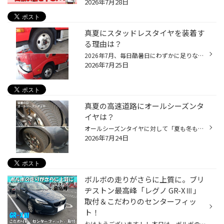
2026年7月28日
真夏にスタッドレスタイヤを装着す
る理由は？
2026年7月、毎日酷暑日にわずかに足りない39℃のなか、今日もスタッドレスタイヤの装着です。 今日は消防車にスタッドレスタイヤを装着です。消防車は1年中スタッドレスタイヤを装着している車両が多く、緊急車両ですが走行距離は少ないです。しかし、経年数が多くなり溝はしっかり有っても一定の年...
2026年7月25日
真夏の高速道路にオールシーズンタ
イヤは？
オールシーズンタイヤに対して「夏も冬も性能が中途半端なのでは？」というイメージをお持ちの方も少なくありません。しかし、現在のオールシーズンタイヤは、夏用タイヤとしての基本性能をより高いレベルで満たした上で、雪道にも対応できる設計となっています。 特に、日本の夏における「高速道路...
2026年7月24日
ボルボの走りがさらに上質に。ブリ
ヂストン最高峰「レグノ GR-XⅢ」
取付＆こだわりのセンターフィッ
ト！
おはようございます！！ 本日は、ボルボのタイヤ交換作業をご紹介いたします。 オーナー様、この度は当店をご利用いただき誠にありがとうございます！ 今回お選びいただいたタイヤは、 ブリヂストンの最高峰プレミアムコンフォートタイヤ 「REGNO（レグノ） GR-XⅢ」です！ 進化を遂げた「レグノ GR-...