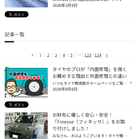
2026年2月9日
記事一覧
<
1
2
3
4
5
…
123
124
>
タイヤのプロが「内面修理」を強く
お薦めする理由と外面修理との違い
いつもタイヤ館真庭のホームページをご覧いただきありがとうございます。 真庭市も本格的な梅雨のシーズンを迎えましたが、 愛車のタイヤの空気圧や状態はチェックされていますか？ 実は、 「雨の日は晴れの日よりもパンクが発生しやすい」 ということをご存知でしょうか。 路面が雨で濡れると、道...
2026年8月6日
お財布に優しく安心・安全！
「Finesse（フィネッサ）」をお取
り付けしました！
みなさん、おはようございます！タイヤ館真庭です。 本日は、トヨタのコンパクトカー「パッソ」のタイヤ交換作業をご紹介いたします！ 今回お選びいただいたタイヤは、 ブリヂストンの新世代技術が詰まったハイクオリティタイヤ 【FINESSA HB01（フィネッサ エイチビーゼロワン）】です。 雨の日の...