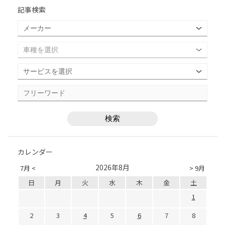
記事検索
カレンダー
2026年8月
7月 <
> 9月
日
月
火
水
木
金
土
1
2
3
4
5
6
7
8