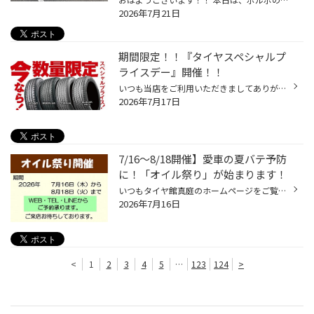
2026年7月21日
期間限定！！『タイヤスペシャルプ
ライスデー』開催！！
いつも当店をご利用いただきましてありがとうございます。 7/17(金)～7/26(日)まで、コクピット・タイヤ館におきまして、 期間限定！ サイズ限定！！ 数量限定！！！ お得にお買い求めいただける、「タイヤスペシャルプライスデー」がスタートします！ お得なタイヤのご紹介！！ NEWNO 155/65R14 タ...
2026年7月17日
7/16〜8/18開催】愛車の夏バテ予防
に！「オイル祭り」が始まります！
いつもタイヤ館真庭のホームページをご覧いただき、誠にありがとうございます！ いよいよ夏本番！お出かけや帰省など、 愛車で遠出する機会が増える季節がやってきますね。 そこで、皆様の快適で安心なドライブをサポートするため、 当店では毎年大好評の夏の「恒例オイル祭り」を開催いたします！ ...
2026年7月16日
<
1
2
3
4
5
…
123
124
>