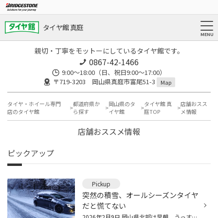
タイヤ館 真庭
親切・丁寧をモットーにしているタイヤ館です。
0867-42-1466
9:00～18:00（日、祝日9:00～17:00）
〒719-3203 岡山県真庭市富尾51-3
Map
タイヤ・ホイール専門
都道府県か
岡山県のタ
タイヤ館 真
店舗おスス
店のタイヤ館
ら探す
イヤ館
庭TOP
メ情報
店舗おススメ情報
ピックアップ
Pickup
突然の積雪、オールシーズンタイヤ
だと慌てない
2026年2月9日 岡山県北部は早朝、うっすらと降雪ですが、予防的措置で高速道路は通行止めです。（画像の通り大雪ではありません） オールシーズンタイヤ装着のカローラ（2WD）で一般道を走行です。 （※幅広い路側帯に駐車し、反対側歩道より撮影しています） オールシーズンタイヤ装着車でしたが、...