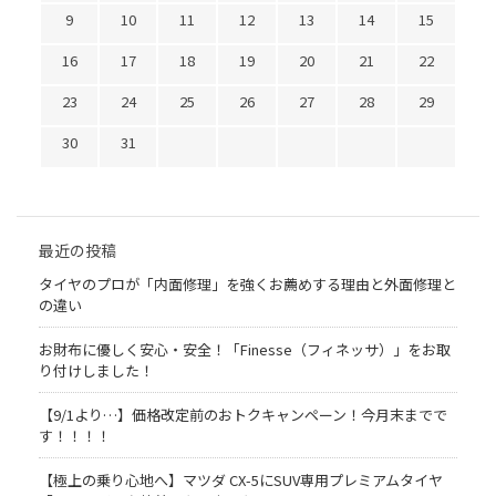
9
10
11
12
13
14
15
16
17
18
19
20
21
22
23
24
25
26
27
28
29
30
31
最近の投稿
タイヤのプロが「内面修理」を強くお薦めする理由と外面修理と
の違い
お財布に優しく安心・安全！「Finesse（フィネッサ）」をお取
り付けしました！
【9/1より…】価格改定前のおトクキャンペーン！今月末までで
す！！！！
【極上の乗り心地へ】マツダ CX-5にSUV専用プレミアムタイヤ