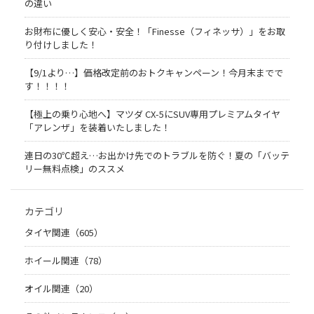
の違い
お財布に優しく安心・安全！「Finesse（フィネッサ）」をお取
り付けしました！
【9/1より…】価格改定前のおトクキャンペーン！今月末までで
す！！！！
【極上の乗り心地へ】マツダ CX-5にSUV専用プレミアムタイヤ
「アレンザ」を装着いたしました！
連日の30℃超え…お出かけ先でのトラブルを防ぐ！夏の「バッテ
リー無料点検」のススメ
カテゴリ
タイヤ関連（605）
ホイール関連（78）
オイル関連（20）