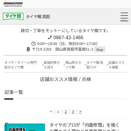
タイヤ館 真庭
親切・丁寧をモットーにしているタイヤ館です。
0867-42-1466
9:00～18:00（日、祝日9:00～17:00）
〒719-3203 岡山県真庭市富尾51-3
Map
タイヤ・ホイール専門
都道府県か
岡山県のタ
タイヤ館 真
店舗おスス
店のタイヤ館
ら探す
イヤ館
庭TOP
メ情報
店舗おススメ情報 / 点検
記事一覧
<
1
2
3
>
タイヤのプロが「内面修理」を強く