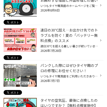
お薦めする理由と外面修理との違い
いつもタイヤ館真庭のホームページをご覧いただきありがとうございます。 真庭市も本格的な梅雨のシーズンを迎えましたが、 愛車のタイヤの空気圧や状態はチェックされていますか？ 実は、 「雨の日は晴れの日よりもパンクが発生しやすい」 ということをご存知でしょうか。 路面が雨で濡れると、道...
2026年8月6日
連日の30℃超え…お出かけ先でのト
ラブルを防ぐ！夏の「バッテリー無
料点検」のススメ
連日30℃を超える厳しい暑さが続いていますね。 これだけ暑いと車内ではエアコンがフル稼働になりますが、 実は「夏」はカーバッテリーに大きな負荷がかかる季節なんです。 楽しいドライブや帰省、お出かけの途中で「出先で急にエンジンがかからなくなった…」 という最悪のトラブルを未然に防ぐため...
2026年7月28日
パンクした際にはぜひタイヤ館のプ
ロの修理にお任せください！
いつもタイヤ館真庭をご利用いただきありがとうございます！ タイヤ館は内面も修理！ タイヤ内面のダメージを確認して継続使用の可否など、正しい判断が可能。パンク穴をシールすると共に内面からもパッチ貼り付けを行うので、確実な修理が可能な「内面修理」をタイヤ館では推奨しています。 ①外面...
2026年7月7日
タイヤの空気圧、最後に点検したの
はいつですか？【無料点検実施中】