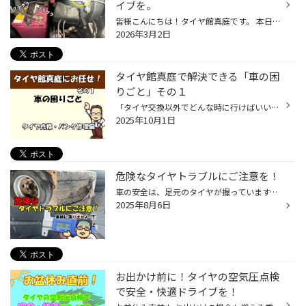
イブを。
皆様こんにちは！タイヤ館真庭です。 本日は、オイル交換でご来店いただいたお車の「安全点検」での一コマをご紹介します。 点検で見つかった「ヒヤリ」とする箇所 いつものようにボンネットを開け、各部をチェックしていたところ… バッテリーを固定するための「ステー（金具）」が外れてしまってい...
2026年3月2日
タイヤ館真庭で解決できる「車の困
りごと」その１
「タイヤ交換以外でどんな時に行けばいいの？」と思っているお客様、 真庭の皆さんの「車の困った！」をタイヤ館真庭が解決します！！！！ 「最近、愛車の調子がイマイチ…でもどこに相談したら？」 「遠出の前に点検したいけど、どこを見たらいいかわからない」 真庭エリアの皆さん、そんな車の困り...
2025年10月1日
危険なタイヤトラブルにご注意を！
車の安全は、足元のタイヤが握っています。 見た目には問題なさそうに見えても、気づかないうちに危険な状態になっていることも。 今回は特に注意が必要な3つのタイヤトラブルについて、その原因と対策を解説します。 突然の破裂！「バースト」 バーストとは、タイヤが走行中に突然破裂する現象です...
2025年8月6日
お出かけ前に！タイヤの空気圧点検
で安全・快適ドライブを！