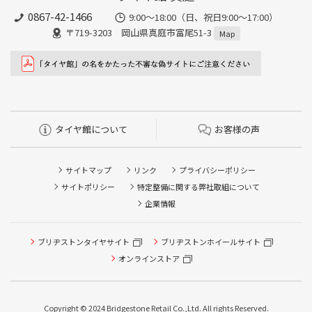
0867-42-1466
9:00～18:00（日、祝日9:00～17:00）
〒719-3203 岡山県真庭市富尾51-3
Map
タイヤ館について
お客様の声
サイトマップ
リンク
プライバシーポリシー
サイトポリシー
特定整備に関する弊社取組について
企業情報
ブリヂストンタイヤサイト
ブリヂストンホイールサイト
オンラインストア
タイヤ点検・安全点検/タイヤ履き替え/オイル交換/その他
Copyright © 2024 Bridgestone Retail Co.,Ltd. All rights Reserved.
ピット作業の予約