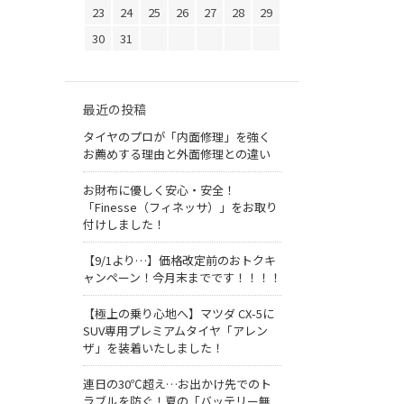
23
24
25
26
27
28
29
30
31
最近の投稿
タイヤのプロが「内面修理」を強く
お薦めする理由と外面修理との違い
お財布に優しく安心・安全！
「Finesse（フィネッサ）」をお取り
付けしました！
【9/1より…】価格改定前のおトクキ
ャンペーン！今月末までです！！！！
【極上の乗り心地へ】マツダ CX-5に
SUV専用プレミアムタイヤ「アレン
ザ」を装着いたしました！
連日の30℃超え…お出かけ先でのト
ラブルを防ぐ！夏の「バッテリー無