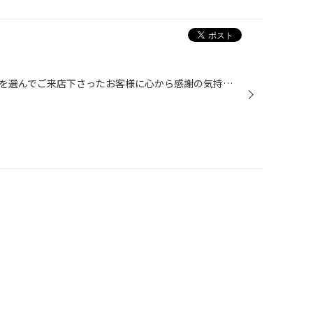
数あるタイヤ専門店の中から当店を選んでご来店下さったお客様に心から感謝の気持ちを持ってポストイットを書いて車内にはらせていただいています。 ある日こうして メンテナスパスに貼って保存してくださってるお客様がいらして感動しました。 引き続き「親切・丁寧」がモットーのタイヤ専門店とし...