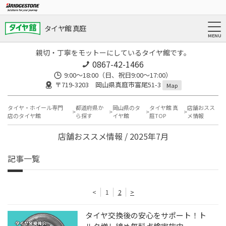
タイヤ館 真庭
親切・丁寧をモットーにしているタイヤ館です。
0867-42-1466
9:00～18:00（日、祝日9:00～17:00）
〒719-3203 岡山県真庭市富尾51-3
Map
タイヤ・ホイール専門
都道府県か
岡山県のタ
タイヤ館 真
店舗おスス
店のタイヤ館
ら探す
イヤ館
庭TOP
メ情報
店舗おススメ情報 / 2025年7月
記事一覧
<
1
2
>
タイヤ交換後の安心をサポート！ト