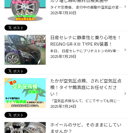
ルク増し締め無料点検実施中
タイヤ交換後、 走行中の振動や空気圧の変化によって、まれにホイールナットが緩むことがあります。 タイヤ館真庭では、お客様に安心してドライブを楽しんでいただくため、 タイヤ交換後にトルクの増し締め点検を無料で実施しています！ トルク増し締めって何？ ホイールナットが適正な力で締め付け...
2025年7月30日
日産セレナに静粛性と乗り心地を！
REGNO GR-XⅢ TYPE RV装着！
本日、 日産セレナにブリヂストンのRV車専用設計タイヤ「REGNO GR-XⅢ TYPE RV」を装着しました！ 「ミニバンでも静かで快適にドライブしたい！」 そんなお客様のご要望に応えるべく、今回はこのタイヤをおすすめさせていただきました！！！ REGNO GR-XⅢ TYPE RVは、 セダン向けのプレミアムタイヤと...
2025年7月29日
たかが空気圧点検、されど空気圧点
検！タイヤ館真庭にお任せくださ
い！
「空気圧点検なんて、どこでやっても同じでしょ？」 そう思っていませんか？ いいえ、決してそんなことはありません。 タイヤの空気圧は、皆さんの想像以上に車の安全性、タイヤの寿命に大きな影響を与えます。 なぜ空気圧点検がそんなに重要なのか？ タイヤの空気圧が適正でないと、こんなリスクが...
2025年7月24日
ホイールのサビ、そのままにしてい
ませんか？