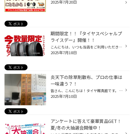
2025年7月20日
期間限定！！『タイヤスペシャルプ
ライスデー』開催！！
こんにちは、いつも当店をご利用いただきましてありがとうございます。 本日より、コクピット・タイヤ館におきまして、 期間限定！ サイズ限定！！ 数量限定！！！ お得にお買い求めいただける、「タイヤスペシャルプライスデー」がスタートします！ お得なタイヤのご紹介！！ ワゴンR、N-BOX、タン...
2025年7月18日
炎天下の除草剤散布、プロの仕事は
一味違う？！
皆さん、こんにちは！タイヤ館真庭です。 さて、先日、当店の敷地内で熱いドラマが繰り広げられました。 そう、炎天下での除草剤散布です。 この時期の除草剤散布は、まさに職人技。 照りつける太陽の下、アスファルトからの照り返しで体感温度はぐんぐん上昇します。 そんな過酷な環境の中、黙々と...
2025年7月10日
アンケートに答えて豪華賞品GET！
夏/冬の大抽選会開催中！