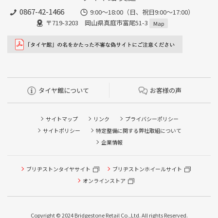
0867-42-1466
9:00～18:00（日、祝日9:00～17:00）
〒719-3203 岡山県真庭市富尾51-3
Map
タイヤ館について
お客様の声
サイトマップ
リンク
プライバシーポリシー
サイトポリシー
特定整備に関する弊社取組について
企業情報
ブリヂストンタイヤサイト
ブリヂストンホイールサイト
オンラインストア
タイヤ点検・安全点検/タイヤ履き替え/オイル交換/その他
Copyright © 2024 Bridgestone Retail Co.,Ltd. All rights Reserved.
ピット作業の予約