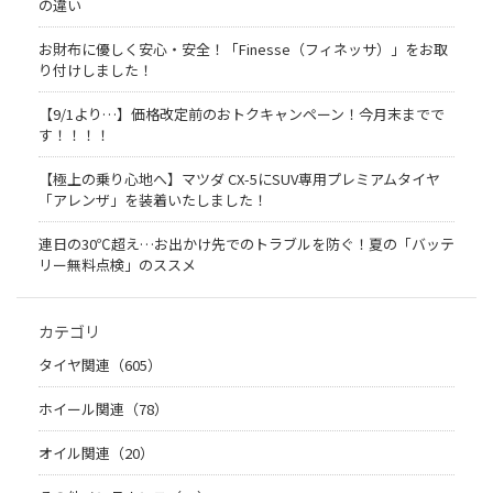
の違い
お財布に優しく安心・安全！「Finesse（フィネッサ）」をお取
り付けしました！
【9/1より…】価格改定前のおトクキャンペーン！今月末までで
す！！！！
【極上の乗り心地へ】マツダ CX-5にSUV専用プレミアムタイヤ
「アレンザ」を装着いたしました！
連日の30℃超え…お出かけ先でのトラブルを防ぐ！夏の「バッテ
リー無料点検」のススメ
カテゴリ
タイヤ関連（605）
ホイール関連（78）
オイル関連（20）