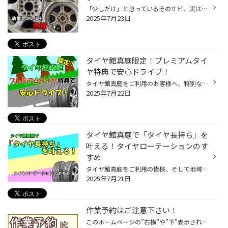
「少しだけ」と思っているそのサビ、実はとても危険な状態かもしれません。 ホイールのサビは見た目が悪いだけでなく、 気づかないうちに深刻なトラブルを引き起こす可能性があります。 なぜホイールのサビは危険なの？ エア漏れの原因に サビが進行すると、ホイールとタイヤの密着性が失われ、空気...
2025年7月23日
タイヤ館真庭限定！プレミアムタイ
ヤ特典で安心ドライブ！
タイヤ館真庭をご利用のお客様へ、特別なご案内です。 タイヤ館真庭限定で、 POTENZA（ポテンザ）、REGNO（レグノ）、ALENZA（アレンザ）を ご購入いただいたお客様を対象に、特別なプレミアム特典がございます。 プレミアム特典の内容 窒素ガス充填いつでも無料！ タイヤの空気圧は走行性能や燃費...
2025年7月22日
タイヤ館真庭で「タイヤ長持ち」を
叶える！タイヤローテーションのす
すめ
タイヤ館真庭をご利用の皆様、そして地域のドライバーの皆様、こんにちは！ 皆様は、ご自身の愛車のタイヤが「均等に」減っているか、意識されたことはありますか？ 実は、車の構造上、タイヤはそれぞれ異なるスピードで摩耗していきます。 前輪駆動の車であれば前輪が、後輪駆動であれば後輪が、 ...
2025年7月21日
作業予約はご注意下さい！
このホームページの”右横”や”下”表示される「予約する」のリンクは使用しないで下さい。 当店とは関係無い「価格」が表示されます。 作業予約はこちらを利用して下さい。 （ホームページ画像） （ホームページ画像） 作業予約はこちらを利用して下さい。