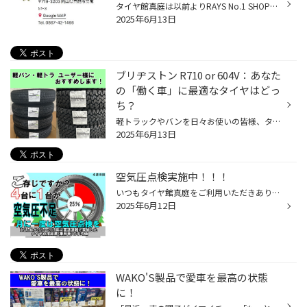
タイヤ館真庭は以前よりRAYS No.1 SHOPの認定を受けておりましたが、新しく「鍛造マイスター」の認定店に選ばれました！！ ボルクレーシング、A●LAP、VMFといったレイズの鍛造ホイールなら当店にお任せ！！といったところです。 鍛造マイスター店限定のイベントも企画されたりするようですのでRAYS...
2025年6月13日
ブリヂストン R710 or 604V：あなた
の「働く車」に最適なタイヤはどっ
ち？
軽トラックやバンを日々お使いの皆様、タイヤ選びで悩んでいませんか？ ブリヂストンの「ECOPIA R710」と「604V」は、どちらも働く車のために開発されたタイヤですが、 その特性は大きく異なります。 両者の違いを分かりやすく解説し、お客様の用途に合わせた最適なタイヤ選びをサポートします！ EC...
2025年6月13日
空気圧点検実施中！！！
いつもタイヤ館真庭をご利用いただきありがとうございます 安心・安全のため、お出かけ前に空気圧点検されませんか？？？ 空気圧点検の重要性 タイヤの空気圧は、安全性や燃費に影響するため、定期的な点検が必要です。 空気圧が不足していると、タイヤの偏摩耗や燃費の悪化、最悪の場合バーストに...
2025年6月12日
WAKO'S製品で愛車を最高の状態
に！