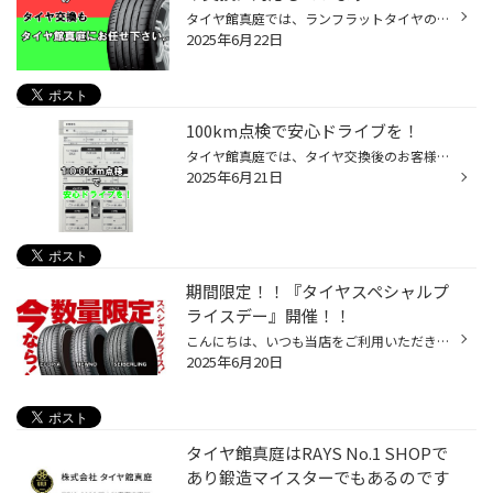
タイヤ館真庭では、ランフラットタイヤの交換を承っております。 ランフラットタイヤは、パンクしても一定距離を走行できる便利なタイヤですが、 その特殊な構造から交換には専門的な知識と設備が必要です。 レバーレスチェンジャー 当店には、ランフラットタイヤの交換に精通した国家資格を持つプ...
2025年6月22日
100km点検で安心ドライブを！
タイヤ館真庭では、タイヤ交換後のお客様に 100km点検 をおすすめしています。 「なぜ100km点検が必要なの？」 と思われる方もいらっしゃるかもしれません。 タイヤ交換後の走行では、 タイヤが馴染むことで取り付けナットの緩みや空気圧の変化が生じることがあります。 100km点検では、 これらの初...
2025年6月21日
期間限定！！『タイヤスペシャルプ
ライスデー』開催！！
こんにちは、いつも当店をご利用いただきましてありがとうございます。 本日より、コクピット・タイヤ館におきまして、 期間限定！ サイズ限定！！ 数量限定！！！ お得にお買い求めいただける、「タイヤスペシャルプライスデー」がスタートします！ お得なタイヤのご紹介！！ ワゴンR、N-BOX、タン...
2025年6月20日
タイヤ館真庭はRAYS No.1 SHOPで
あり鍛造マイスターでもあるのです