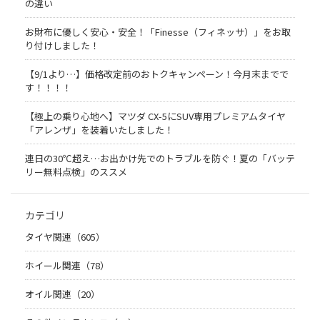
の違い
お財布に優しく安心・安全！「Finesse（フィネッサ）」をお取
り付けしました！
【9/1より…】価格改定前のおトクキャンペーン！今月末までで
す！！！！
【極上の乗り心地へ】マツダ CX-5にSUV専用プレミアムタイヤ
「アレンザ」を装着いたしました！
連日の30℃超え…お出かけ先でのトラブルを防ぐ！夏の「バッテ
リー無料点検」のススメ
カテゴリ
タイヤ関連（605）
ホイール関連（78）
オイル関連（20）