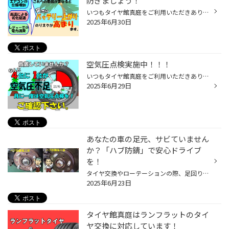
防ぎましょう！
いつもタイヤ館真庭をご利用いただきありがとうございます。 これから本格的な夏がやってきますね。 実は、夏場はバッテリーにとって非常に過酷な季節なんです。 なぜ夏にバッテリーが弱るの？ エアコンの使用増加 エアコンは大量の電力を消費します。 特に渋滞中や停車時にエアコンを使うと、バッ...
2025年6月30日
空気圧点検実施中！！！
いつもタイヤ館真庭をご利用いただきありがとうございます 安心・安全のため、お出かけ前に空気圧点検されませんか？？？ 空気圧点検の重要性 タイヤの空気圧は、安全性や燃費に影響するため、定期的な点検が必要です。 空気圧が不足していると、タイヤの偏摩耗や燃費の悪化、最悪の場合バーストに...
2025年6月29日
あなたの車の足元、サビていません
か？「ハブ防錆」で安心ドライブ
を！
タイヤ交換やローテーションの際、足回りを点検すると「あれ？サビてる…」 なんて経験はありませんか？ 実は、ホイールを取り付ける車体側の中心部分「ハブ」は、 雨や泥水、融雪剤などの影響で非常にサビやすいんです。 なぜハブ防錆が必要なの？ 「たかがサビ」と侮るなかれ！ハブのサビを放置す...
2025年6月23日
タイヤ館真庭はランフラットのタイ
ヤ交換に対応しています！