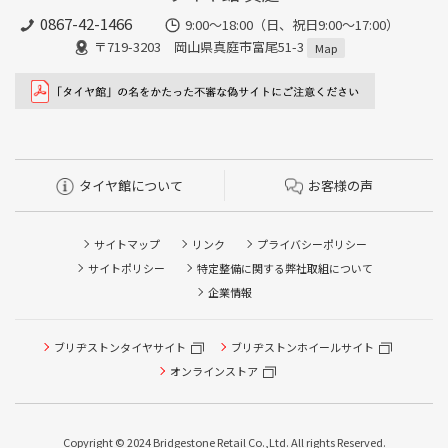
0867-42-1466
9:00～18:00（日、祝日9:00～17:00）
〒719-3203 岡山県真庭市富尾51-3
Map
タイヤ館について
お客様の声
サイトマップ
リンク
プライバシーポリシー
サイトポリシー
特定整備に関する弊社取組について
企業情報
ブリヂストンタイヤサイト
ブリヂストンホイールサイト
オンラインストア
タイヤ点検・安全点検/タイヤ履き替え/オイル交換/その他
Copyright © 2024 Bridgestone Retail Co.,Ltd. All rights Reserved.
ピット作業の予約