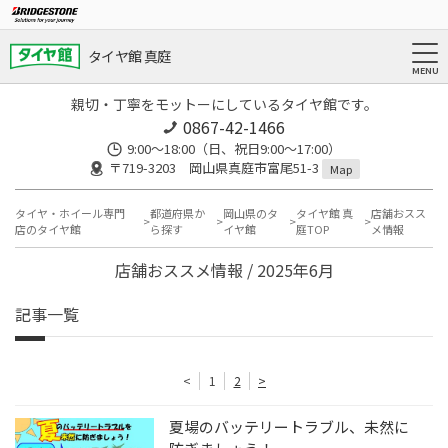
タイヤ館 真庭
親切・丁寧をモットーにしているタイヤ館です。
0867-42-1466
9:00～18:00（日、祝日9:00～17:00）
〒719-3203 岡山県真庭市富尾51-3
Map
タイヤ・ホイール専門
都道府県か
岡山県のタ
タイヤ館 真
店舗おスス
店のタイヤ館
ら探す
イヤ館
庭TOP
メ情報
店舗おススメ情報 / 2025年6月
記事一覧
<
1
2
>
夏場のバッテリートラブル、未然に