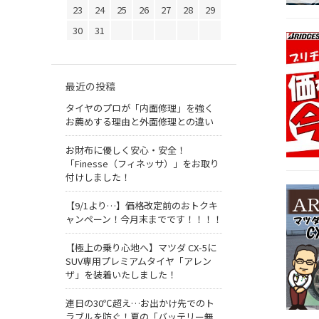
23
24
25
26
27
28
29
30
31
最近の投稿
タイヤのプロが「内面修理」を強く
お薦めする理由と外面修理との違い
お財布に優しく安心・安全！
「Finesse（フィネッサ）」をお取り
付けしました！
【9/1より…】価格改定前のおトクキ
ャンペーン！今月末までです！！！！
【極上の乗り心地へ】マツダ CX-5に
SUV専用プレミアムタイヤ「アレン
ザ」を装着いたしました！
連日の30℃超え…お出かけ先でのト
ラブルを防ぐ！夏の「バッテリー無