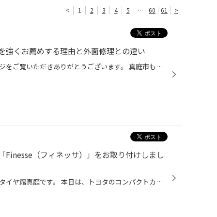
<
1
2
3
4
5
…
60
61
>
を強くお薦めする理由と外面修理との違い
いつもタイヤ館真庭のホームページをご覧いただきありがとうございます。 真庭市も本格的な梅雨のシーズンを迎えましたが、 愛車のタイヤの空気圧や状態はチェックされていますか？ 実は、 「雨の日は晴れの日よりもパンクが発生しやすい」 ということをご存知でしょうか。 路面が雨で濡れると、道...
Finesse（フィネッサ）」をお取り付けしまし
みなさん、おはようございます！タイヤ館真庭です。 本日は、トヨタのコンパクトカー「パッソ」のタイヤ交換作業をご紹介いたします！ 今回お選びいただいたタイヤは、 ブリヂストンの新世代技術が詰まったハイクオリティタイヤ 【FINESSA HB01（フィネッサ エイチビーゼロワン）】です。 雨の日の...