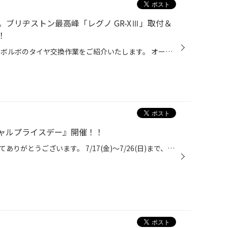
ブリヂストン最高峰「レグノ GR-XⅢ」取付＆
！
おはようございます！！ 本日は、ボルボのタイヤ交換作業をご紹介いたします。 オーナー様、この度は当店をご利用いただき誠にありがとうございます！ 今回お選びいただいたタイヤは、 ブリヂストンの最高峰プレミアムコンフォートタイヤ 「REGNO（レグノ） GR-XⅢ」です！ 進化を遂げた「レグノ GR-...
ャルプライスデー』開催！！
いつも当店をご利用いただきましてありがとうございます。 7/17(金)～7/26(日)まで、コクピット・タイヤ館におきまして、 期間限定！ サイズ限定！！ 数量限定！！！ お得にお買い求めいただける、「タイヤスペシャルプライスデー」がスタートします！ お得なタイヤのご紹介！！ NEWNO 155/65R14 タ...