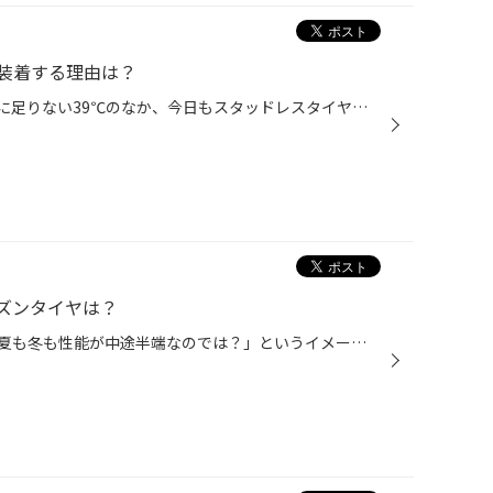
装着する理由は？
2026年7月、毎日酷暑日にわずかに足りない39℃のなか、今日もスタッドレスタイヤの装着です。 今日は消防車にスタッドレスタイヤを装着です。消防車は1年中スタッドレスタイヤを装着している車両が多く、緊急車両ですが走行距離は少ないです。しかし、経年数が多くなり溝はしっかり有っても一定の年...
ズンタイヤは？
オールシーズンタイヤに対して「夏も冬も性能が中途半端なのでは？」というイメージをお持ちの方も少なくありません。しかし、現在のオールシーズンタイヤは、夏用タイヤとしての基本性能をより高いレベルで満たした上で、雪道にも対応できる設計となっています。 特に、日本の夏における「高速道路...