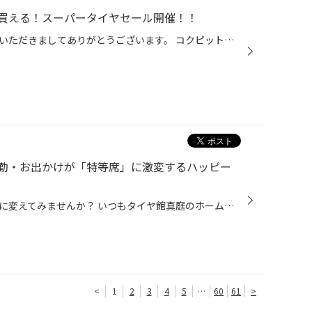
買える！スーパータイヤセール開催！！
こんにちは、いつも当店をご利用いただきましてありがとうございます。 コクピット・タイヤ館では、ブリヂストンタイヤをお得に買える！ スーパータイヤセールを7月9日(木)から8月9日(日)まで開催いたします！ ブリヂストンのタイヤを4本ご購入で最大20,000円引き！ タイヤをお得にご購入頂けるチャ...
勤・お出かけが「特等席」に激変するハッピー
連日の運転、ちょっと贅沢な空間に変えてみませんか？ いつもタイヤ館真庭のホームページをご覧いただき、ありがとうございます！ 毎日がんばっているご自身へのご褒美や、 大切なご家族とのドライブのために、愛車の「足元」を見直してみませんか？ 「足元を変えて、毎日の通勤やお出かけを、まる...
<
1
2
3
4
5
…
60
61
>