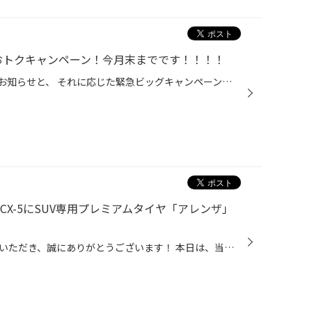
のおトクキャンペーン！今月末までです！！！！
本日は、すべてのお客様へ大切なお知らせと、 それに応じた緊急ビッグキャンペーンのご案内です。 実は、大変心苦しいお知らせではございますが、 【9月1日より】ブリヂストンのタイヤの価格改定が決定いたしました。 「そろそろタイヤの溝が少ないなぁ…」 「今年の冬はスタッドレスを買い替えなき...
CX-5にSUV専用プレミアムタイヤ「アレンザ」
いつも当店のホームページをご覧いただき、誠にありがとうございます！ 本日は、当店で作業させていただいた拘りのタイヤ交換事例をご紹介します。 お車は、洗練されたデザインと高い走行性能で根強い人気を誇るSUV、マツダ・CX-5です！ 今回、オーナー様にお選びいただいたタイヤは、 ブリヂストン...