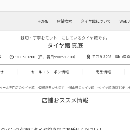
HOME
店舗検索
タイヤ館について
Web
親切・丁寧をモットーにしているタイヤ館です。
タイヤ館 真庭
6
〒719-3203 岡山県
9:00～18:00（日、祝日9:00～17:00）
せ
セール・クーポン情報
商品情報
イール専門店のタイヤ館
都道府県から探す
岡山県のタイヤ館
タイヤ館 真庭TOP
店舗おススメ情報
ヤのパンク点検はタイヤ館真庭にお任せください！