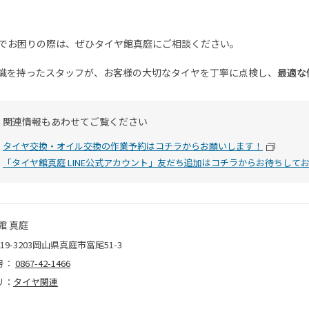
でお困りの際は、ぜひタイヤ館真庭にご相談ください。
識を持ったスタッフが、お客様の大切なタイヤを丁寧に点検し、
最適な
関連情報もあわせてご覧ください
タイヤ交換・オイル交換の作業予約はコチラからお願いします！
「タイヤ館真庭 LINE公式アカウント」友だち追加はコチラからお待ちして
館 真庭
19-3203岡山県真庭市富尾51-3
号：
0867-42-1466
リ：
タイヤ関連