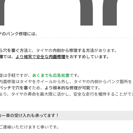
ヤのパンク修理には、
ら穴を塞ぐ方法
と、タイヤの
内側から修理する方法
があります。
館
では、
より確実で安全な
内面修理
をおすすめしています。
理は手軽ですが、
あくまでも応急処置
です。
内面修理はタイヤをホイールから外し、タイヤの内側からパンク箇所を
パッチで穴を塞ぐ
ため、
より根本的な修理が可能
です。
より、タイヤの寿命を最大限に活かし、安全な走行を維持することがで
カー車の受け入れも承ってます！
ご連絡いただけますと幸いです。