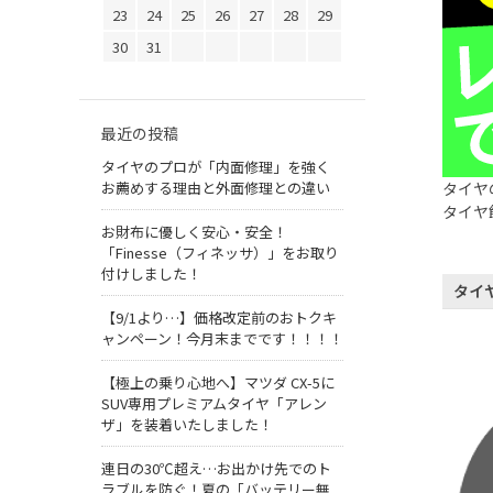
23
24
25
26
27
28
29
30
31
最近の投稿
タイヤのプロが「内面修理」を強く
お薦めする理由と外面修理との違い
タイヤ
タイヤ
お財布に優しく安心・安全！
「Finesse（フィネッサ）」をお取り
付けしました！
タイ
【9/1より…】価格改定前のおトクキ
ャンペーン！今月末までです！！！！
【極上の乗り心地へ】マツダ CX-5に
SUV専用プレミアムタイヤ「アレン
ザ」を装着いたしました！
連日の30℃超え…お出かけ先でのト
ラブルを防ぐ！夏の「バッテリー無