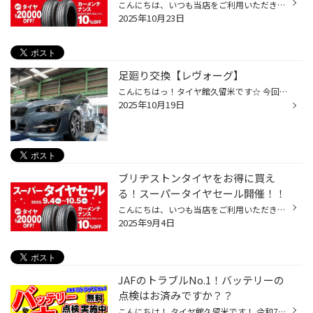
こんにちは、いつも当店をご利用いただきましてありがとうございます。 コクピット・タイヤ館では、ブリヂストンタイヤをお得に買える！ スーパータイヤセールを開催いたします！ ブリヂストンのタイヤを4本ご購入で最大20,000OFF！ タイヤをお得にご購入頂けるチャンスです！ 夏タイヤの交換やスタ...
2025年10月23日
足廻り交換【レヴォーグ】
こんにちはっ！タイヤ館久留米です☆ 今回はレヴォーグのアライメント作業と足廻りリフレッシュ♪ 使用したのはKYB EXTAGE KIT EKIT-VM4
2025年10月19日
ブリヂストンタイヤをお得に買え
る！スーパータイヤセール開催！！
こんにちは、いつも当店をご利用いただきましてありがとうございます。 コクピット・タイヤ館では、ブリヂストンタイヤをお得に買える！ スーパータイヤセールを開催いたします！ ブリヂストンのタイヤを4本ご購入で最大20,000OFF！ タイヤをお得にご購入頂けるチャンスです！ 夏タイヤの交換やスタ...
2025年9月4日
JAFのトラブルNo.1！バッテリーの
点検はお済みですか？？
こんにちは！ タイヤ館久留米です！ 令和7年7月、 久留米市は35度以上の猛暑日が26日連続で記録されるという 異例の気温が続いております(TT) そんな暑さの中外出時のエアコン使用で お車のバッテリーに負担がかかり、 突然のバッテリー上がりが起きてしまう事案が増えております(><;)！！！ タイヤ...