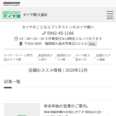
タイヤ館 久留米
タイヤのことならブリヂストンのタイヤ館へ
0942-45-1166
10：00～18：30 ※作業受付は18時迄となっております
〒839-0809 福岡県久留米市東合川2-2-8
Map
タイヤ・ホイール専門
都道府県か
福岡県のタ
タイヤ館 久
店舗おスス
店のタイヤ館
ら探す
イヤ館
留米TOP
メ情報
店舗おススメ情報 / 2020年12月
記事一覧
年末年始の営業のご案内。
年末年始休業のお知らせです 年内は31日まで営業しております。年始3日より営業開始です。 年末までかなりの混雑が続いており大変ご迷惑をお掛けしております 尚、現在沢山の冬用タイヤのお問い合わせご注文を頂いており、 ご用意出来ずご迷惑をお掛けしておりますが出来る限り手配を出来るようにし...