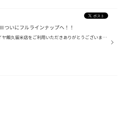
XⅢついにフルラインナップへ！！
レグノGR-XⅢシリーズ いつもタイヤ館久留米店をご利用いただきありがとうございます☆ 2月に当店で大人気のプレミアムタイヤであるレグノシリーズがラインナップ拡大！！ 今回は新たなレグノのオススメポイントをご紹介しようと思います☆ 待望のレグノGR-XⅢ TYPE RV 2月の新製品での注目度№１はレグ...