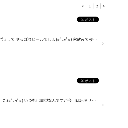
<
1
2
>
にはお風呂入ってご飯食べてサッパリして やっぱりビールでしょ(๑ﾟڡﾟ๑) 家飲みで夜はぐっすり寝れますねꉂ(ˊᗜˋ*) 今日で６月も終わりですね(^O^) まだまだ暑さが続くので暑さ対策が大切だ(´*ω*｀)
って事で車の芳香剤を変えてみました(๑ﾟڡﾟ๑) いつもは置型なんですが今回は吊るせる奴でって事で、 大人気のLittle Treeを置いてみましたꉂ(ˊᗜˋ*) なかなかの匂いですよ(^O^車内もいい匂いじゃないとダメですからね(๑´ڡ`๑) エアコンフィルターも変えたし車は夏の準備万端ですฅ(^ω^ฅ) あとは体のケア...