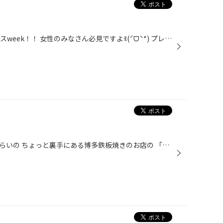
今月も開催中です(๑›‿‹๑) レディースweek！！ 女性のみなさん必見ですよꉂ(ˊᗜˋ*) プレゼントもいろいろ準備してます(๑´ڡ`๑)♡ 来週までたくさんのご来店お待ちしてます٩( ´◡` )( ´◡` )۶
昨日は仕事終わりに店から五分くらいの ちょっと裏手にある博多鉄板焼きのお店の 「まるび」に行ってきました(^O^) 肉とキャベツの炒め(๑´ڡ`๑)♡ めっちゃ美味しくて行きつけですꉂ(ˊᗜˋ*) ご飯もガンガン進むんですん(ฅ`･ω･´)ฅ また食べに行こう(๑›‿‹๑)