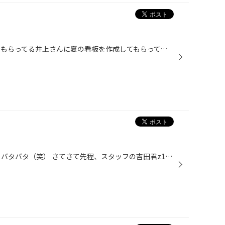
今日はいつもお店の看板を書いて もらってる井上さんに夏の看板を作成してもらってますꉂ(ˊᗜˋ*) タイヤ館も、夏仕様に変更中です( ｡ˆωˆ｡ )♪ 看板は完成までお楽しみに(〜￣▽￣)〜
こんにちは(๑›‿‹๑) 朝からちょっとバタバタ（笑） さてさて先程、スタッフの吉田君z11キューブの エアコンフィルター交換してました(^O^) キューブのエアコンフィルターはなかなか難しい所にありまして苦労ww 女性のお客様でメンテが行き届いてない(´*ω*｀) 特に臭いがするから交換してみるとやっぱ...