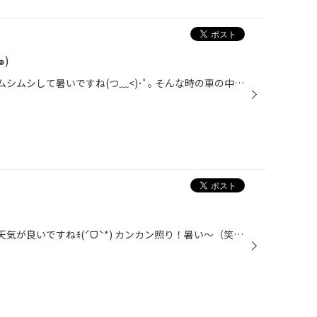
ました(๑ﾟڡﾟ๑)
おはようございます(^O^) 朝からムシムシして暑いですね(つ﹏<)･ﾟ｡ そんな時の車の中はエアコン付けないと耐えられません(´*ω*｀) 昨日マイカーのエアコンフィルター変えました(๑ﾟڡﾟ๑) 見て唖然∑(゜△゜;)ヤバイですよね〜（笑） エアコンの効きも匂いもバッチリꉂ(ˊᗜˋ*) 一年に1回は交換しとかない...
おはようございます(^O^) 朝から天気が良いですねꉂ(ˊᗜˋ*) カンカン照り！暑い〜（笑） お店の新看板出来ましたฅ(^ω^ฅ) わくわく夏得！まさに夏ですね(๑´ڡ`๑) 明日からもキャンペーンが開催されます！ たくさんのご来店お待ちしてますꉂ(ˊᗜˋ*)