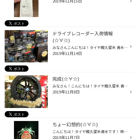
2019年11月15日
ドライブレコーダー入荷情報
(☆∀☆)
みなさんこんにちは！タイヤ館久留米 青木です！ 寒くなりましたね〜鍋の季節ですね〜 メリークリスマスですね〜（笑） ドライブレコーダーの再入荷情報です！ 大人気！コムテック！ZDR026が10台入荷しました！ꉂꉂ(ᵔᗜᵔ*) まだまだ人気が衰えないドライブレコーダー！取り付けしてない方は今かチャ...
2019年11月14日
完成(☆∀☆)
みなさん！こんにちは！タイヤ館久留米 青木です！ 先日載せたホイールのタイヤが届いたので直ぐに組み付けました(*´ 艸｀) タイヤがつくと更にカッコイイ(///ω///)♡ 早く車に付けたいって気持ちワクワク(*´ 艸｀) 店頭の1番目立つ場所に展示してますので是非一度見に来てくださいꉂꉂ(ᵔᗜᵔ*) 色んな...
2019年11月8日
ちょー幻想的(☆∀☆)
こんにちは！タイヤ館久留米青木です！ 昨日はお休みだったので熊本であっている【アートアクアリウム城】に行ってきました(,,･`∀･)ﾉ アートアクアリウムは金魚をとても幻想的に展示してあるんです(*´ 艸｀) とても幻想的で癒される空間でしたꉂꉂ(ᵔᗜᵔ*) お参りする所もあったのでしっかりとお参り...
2019年11月7日