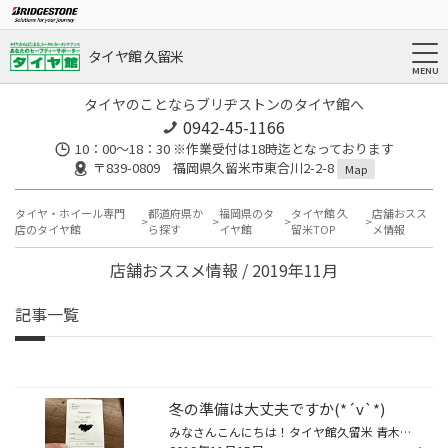
タイヤ館 久留米
タイヤのことならブリヂストンのタイヤ館へ
0942-45-1166
10：00～18：30 ※作業受付は18時迄となっております
〒839-0809 福岡県久留米市東合川2-2-8
Map
タイヤ・ホイール専門
都道府県か
福岡県のタ
タイヤ館 久
店舗おスス
店のタイヤ館
ら探す
イヤ館
留米TOP
メ情報
店舗おススメ情報 / 2019年11月
記事一覧
冬の準備は大丈夫ですか‪(*´v`*)
みなさんこんにちは！タイヤ館久留米 青木です！ 寒さが更に増してきましたね(；´Д｀):;((•﹏•๑)));:ｻﾑｲ 車も寒さが苦手なんです(￣▽￣;)特にバッテリー！寒くて朝のかかりが悪かったりしてませんか？ タイヤ館ではバッテリーの点検を無料で行ってます(,,･`∀･)ﾉ この様に紙で出ますので見やすく分か...