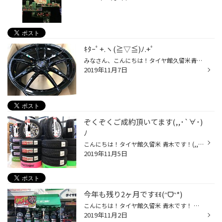
ｷﾀｰﾟ+.ヽ(≧▽≦)ﾉ.+ﾟ
みなさん、こんにちは！タイヤ館久留米青木です！ 待ちに待った物が届きました(*´ 艸｀) これがどんな風に似合うかニヤニヤが止まらないです(///ω///)♡ 何の車に付けるかはお楽しみにꉂꉂ(ᵔᗜᵔ*) タイヤ組んで展示すれば絶対に目立つ(///ω///)♡
2019年11月7日
ぞくぞくご成約頂いてます(,,･`∀･)
ﾉ
こんにちは！タイヤ館久留米 青木です！(,,･`∀･)ﾉ 寒さが一気に来ましたね//((´д｀)) ﾌﾞﾙ 寒いのが苦手な僕にはヤバい季節(；´Д｀)(；´Д｀) 冬シーズンに向けてのご成約がたくさん増えてきてますꉂꉂ(ᵔᗜᵔ*) シーズンに入ると欠品になったりする恐れもありますので早めのご予約、取り付けをしましょ...
2019年11月5日
今年も残り2ヶ月ですꉂꉂ(ᵔᗜᵔ*)
こんにちは！タイヤ館久留米 青木です！ 今年も早いところで残り2ヶ月ですね(；´Д｀) あっという間って感じですね(笑) まだまだお昼は暖かいですが朝晩はどーしても寒いです//((´д｀)) ﾌﾞﾙ そろそろ本気で冬準備をしないとって思ってます(*´ 艸｀) タイヤ館でも冬準備してます！ スタッドレスタイヤ...
2019年11月2日