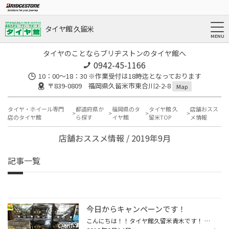
タイヤ館 久留米
タイヤのことならブリヂストンのタイヤ館へ
0942-45-1166
10：00～18：30 ※作業受付は18時迄となっております
〒839-0809 福岡県久留米市東合川2-2-8
Map
タイヤ・ホイール専門
都道府県か
福岡県のタ
タイヤ館 久
店舗おスス
店のタイヤ館
ら探す
イヤ館
留米TOP
メ情報
店舗おススメ情報 / 2019年9月
記事一覧
今日からキャンペーンです！
こんにちは！！タイヤ館久留米青木です！ 10月の増税まであと半月です！タイヤ館では今日から増税前のキャンペーンを実施しております。 この機会にタイヤが磨り減ってたりスタッドレスタイヤを検討してある方は今がチャンス！！ お得にタイヤ交換しましょう((o(｡>ω<｡)o)) そして、話題のドライブレ...