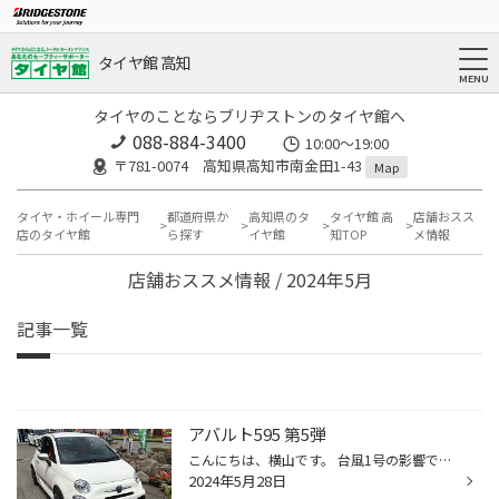
タイヤ館 高知
タイヤのことならブリヂストンのタイヤ館へ
088-884-3400
10:00〜19:00
〒781-0074 高知県高知市南金田1-43
Map
タイヤ・ホイール専門
都道府県か
高知県のタ
タイヤ館 高
店舗おスス
店のタイヤ館
ら探す
イヤ館
知TOP
メ情報
店舗おススメ情報 / 2024年5月
記事一覧
アバルト595 第5弾
こんにちは、横山です。 台風1号の影響で朝からかなりの大雨と強風の高知市、今からの本州の方に何も被害出ないこと願います。 さて先日取り付けさせて頂いた部品のご紹介です。 アバルト595を更なる進化を！ スリーハンドレットのフロント、サイド、リアとカーボンパーツの追加です。 フロントスプ...
2024年5月28日