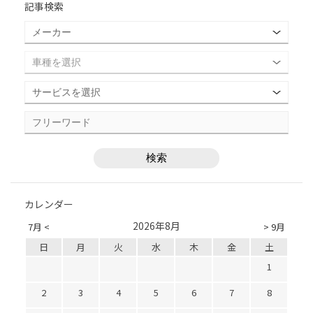
記事検索
カレンダー
2026年8月
7月 <
> 9月
日
月
火
水
木
金
土
1
2
3
4
5
6
7
8