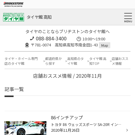
タイヤ館 高知
タイヤのことならブリヂストンのタイヤ館へ
088-884-3400
10:00〜19:00
〒781-0074 高知県高知市南金田1-43
Map
タイヤ・ホイール専門
都道府県か
高知県のタ
タイヤ館 高
店舗おスス
店のタイヤ館
ら探す
イヤ館
知TOP
メ情報
店舗おススメ情報 / 2020年11月
記事一覧
86インチアップ
トヨタ 86 ウェッズスポーツ SA-20R インチアップ！ メッシュスポークが、最端リムまで伸びていてホイールが大きく見えスポーティであり、エレガントさもある 綺麗なホイールです。 メッチャカッコ良く仕上がってます！
2020年11月26日