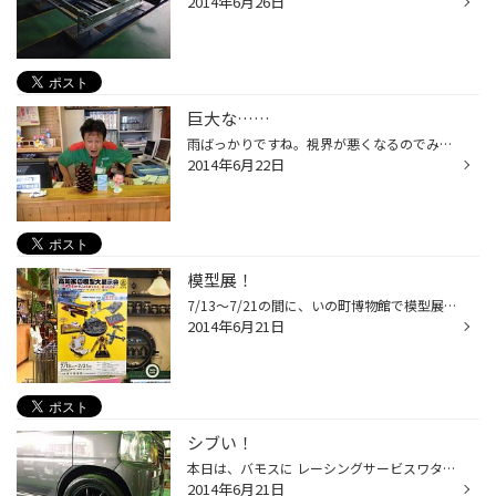
2014年6月26日
巨大な……
雨ばっかりですね。視界が悪くなるのでみなさん運転には注意して下さいね( ´ ▽ ` )ﾉ これを見て下さい！！ なんとまあ巨大な……松ぼっくり∑(ﾟДﾟ) マネージャーが休みの日に紳士の遊び場で見つけたというこの松ぼっくり、こんなに大きいサイズあまり見る機会もないので思わず持ち帰ってくる気持ち、わ...
2014年6月22日
模型展！
7/13〜7/21の間に、いの町博物館で模型展示会が開催される模様です 興味のある方は是非来館してみてはいかがでしょうかヾ(＠⌒ー⌒＠)ノ
2014年6月21日
シブい！
本日は、バモスに レーシングサービスワタナベホイールを装着！ 昔変わらずのデザインですが、車に合わすとメチャメチャシブくなりますね！ メーカー問わず、いろんな車種に似合うホイールです！
2014年6月21日