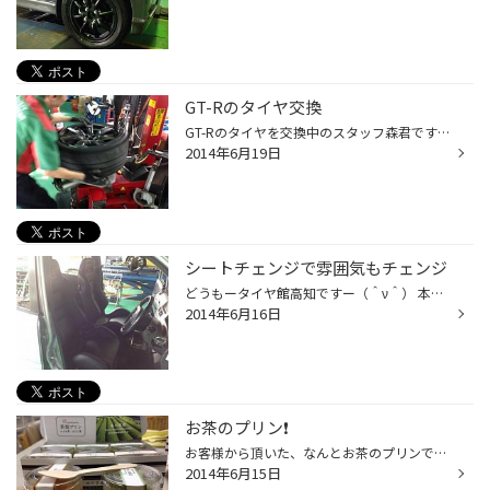
GT-Rのタイヤ交換
GT-Rのタイヤを交換中のスタッフ森君です やっぱりタイヤでかいですね(°_°) そんなタイヤを細身の森君が丁寧に交換しています。 カッコイイ〜♪───Ｏ（≧∇≦）Ｏ────♪
2014年6月19日
シートチェンジで雰囲気もチェンジ
どうもータイヤ館高知ですー（＾ν＾） 本日は純正シートからのシート交換です( ´ ▽ ` )ﾉ 取り付け後の写真しか撮影してないんですが雰囲気がグッと変わりましたねー ホールド感もしっかりしてそうで、見た目も似合ってますね（≧∇≦）
2014年6月16日
お茶のプリン❗️
お客様から頂いた、なんとお茶のプリンです！ ほうじ茶 とかぶせ茶の「茶畑プリン」 めちゃくちゃ美味しいですよ！ 有難うございました(^O^)
2014年6月15日