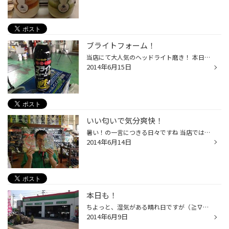
ブライトフォーム！
当店にて大人気のヘッドライト磨き！ 本日は店長自ら磨いております。 自分も磨いて〜(^^)
2014年6月15日
いい匂いで気分爽快！
暑い！の一言につきる日々ですね 当店では、【香りを楽しもうフェアー】ということで香り石鹸やいい匂いのハンドクリームなど、香りを楽しむアイテムを詰め合わせにしてお買い得価格で販売中でございます。 汗の匂いが気になるこの時期に清涼感のある香りでリフレッシュしてみてはいかがでしょうか...
2014年6月14日
本日も！
ちよっと、湿気がある晴れ日ですが（≧∇≦） 暑さに負けずがんばっておりますっ！ 本日も御来店お待ちしています！
2014年6月9日