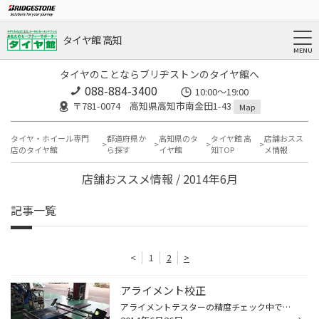
タイヤ館 高知
タイヤのことならブリヂストンのタイヤ館へ
088-884-3400
10:00〜19:00
〒781-0074 高知県高知市南金田1-43
Map
タイヤ・ホイール専門
都道府県か
高知県のタ
タイヤ館 高
店舗おスス
店のタイヤ館
ら探す
イヤ館
知TOP
メ情報
店舗おススメ情報 / 2014年6月
記事一覧
<
1
2
>
アライメント校正
アライメントテスターの精度チェック中でございます 定期的な点検が最高の精度を実現するのです(・Д・)ノ