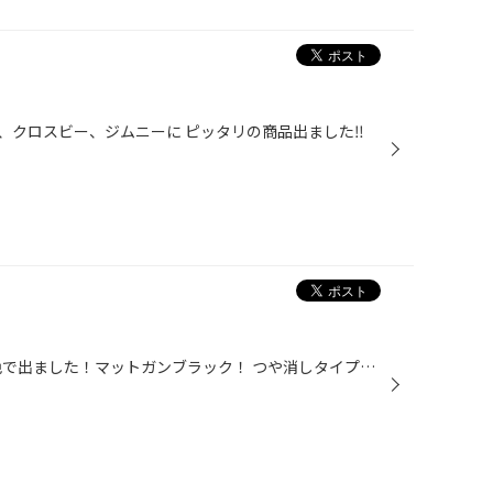
、クロスビー、ジムニーに ピッタリの商品出ました‼️
ボルクレーシング G25 から、新色で出ました！マットガンブラック！ つや消しタイプなので、足元が、凄くかっこよく引き締まります！