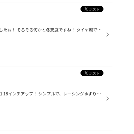
だんだんと気温が寒くなってきましたね！ そろそろ何かと冬支度ですね！ タイヤ館では、ただいま冬用タイヤ絶賛販売取り付け中です！ ちなみに年末は、凄く込んでくるので、作業待ち時間がかなり多くなります。 今の時期に、交換をオススメします！
ホンダ ステップWGNにSSR GTV01 18インチアップ！ シンプルで、レーシングゆずりの硬派な5スポークフェイス！シンプルイズベスト！