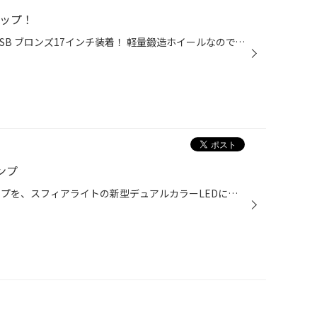
アップ！
トヨタ ハイエースに レイズ TE37SB ブロンズ17インチ装着！ 軽量鍛造ホイールなので、加速、止まる、ハンドリングは別格！走りはワンランクアップ！ アルマイト塗装に、ガラスコーティングを施工をしたので、表面の輝きがメッチャ綺麗！ タイヤは、ブリヂストンGL-R17インチ装着！ リバーシブルデ...
ンプ
クリッパー のハロゲンフォグランプを、スフィアライトの新型デュアルカラーLEDに交換！ 白と黄色スイッチ1つで簡単に切り替え！ 霧の多い日には、見やすい黄色に点灯させれる優れもの！