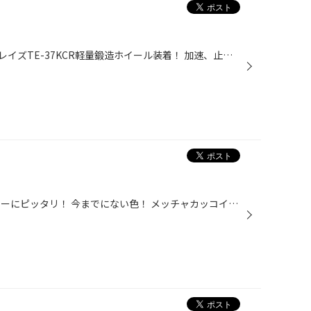
ホンダ N-BOX 16インチアップ！ レイズTE-37KCR軽量鍛造ホイール装着！ 加速、止まる、ハンドリングは、ワンランクアップ！ フェイスブラックでリム切削！機能美！メッチャカッコイイですね！
ワーク新作ホイール登場！ ジムニーにピッタリ！ 今までにない色！ メッチャカッコイイ！