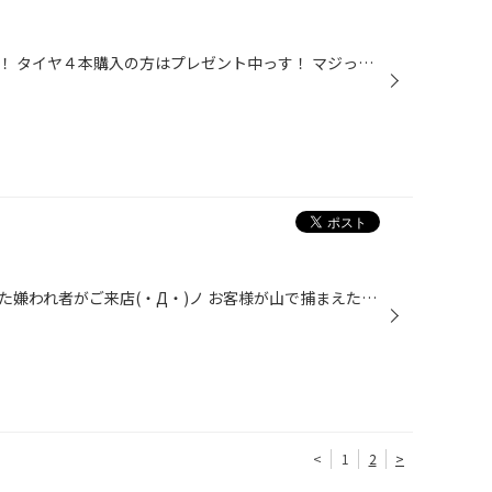
またまた、ロペのグッズ大量入荷！ タイヤ４本購入の方はプレゼント中っす！ マジっすか⁈
本日は、ペットボトルの中に入った嫌われ者がご来店(・Д・)ノ お客様が山で捕まえたとの事、これは、お酒にするらしい。
<
1
2
>