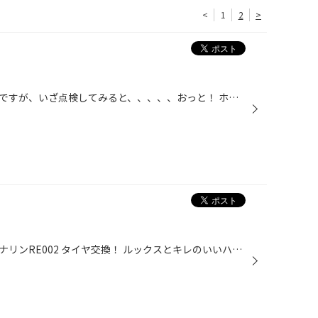
<
1
2
>
パンクで御来店のお客様だったんですが、いざ点検してみると、、、、、おっと！ ホイルが割れてる(°_°) お客様に聞いてみると心当たりがあったみたいです(´･Д･) というわけで修理しました！！ あくまで応急処置ですがとりあえず治りました(・Д・)ノ 今後の経過を見守って行きたいと思います
インプレッサに、ポテンザアドレナリンRE002 タイヤ交換！ ルックスとキレのいいハンドリング文句無し！ 流石、 史上最強 ポテンザ。