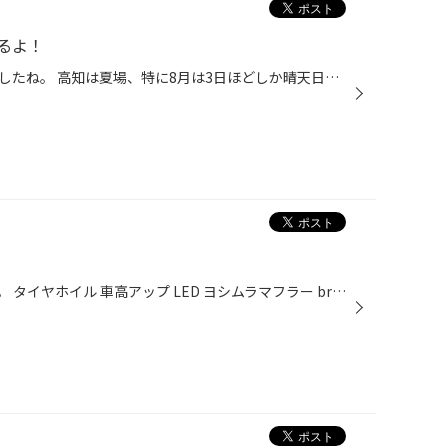
るよ！
だいぶ朝夜と肌寒い時期になりましたね。 高知は夏場、特に8月は3日ほどしか晴天日がなかったみたいですよ。確かに思い返せば去年ほどは汗で制服を着替えたりがなかったような気がします(￣^￣） 本日は、車内の消臭とエアコン内の抗菌が一緒にできるエコキープコウキンクリーンダブルミストを紹介...
チョー！カッコイイジムニーです。 タイヤホイル 車高アップ LED ヨシムラマフラー brenbo HID etc…。 コレで、仁淀ブルーに鮎を釣りに行く！