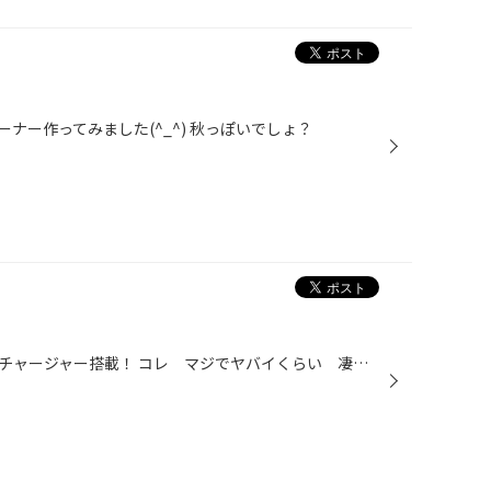
ナー作ってみました(^_^) 秋っぽいでしょ？
ベルファイヤーにＨＫＳスーパーチャージャー搭載！ コレ マジでヤバイくらい 凄い！ 鯨見たいな、でかいベルですが発進加速はまるでスポーツカー並！ 一度この加速を経験するとノーマルは乗れなくなります。