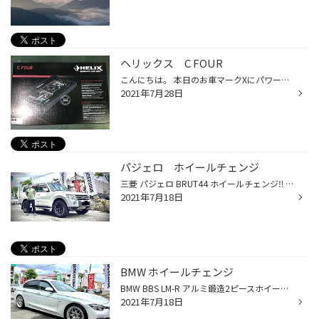
ヘリックス C FOUR
こんにちは。 本日のお車マークXにパワーアンプの取り付け依頼です。 ドイツ製オーディオテックフィッシャー社のセカンドブランドヘリックス♪コスパに優れたブランドです。 スピーカーなんかは特にお勧め商品です。 バッテリーより4ゲージ電源ケーブルにて直接引きます。 リアトランクにアンプボー...
2021年7月28日
パジェロ ホイールチェンジ
三菱 パジェロ BRUT44 ホイールチェンジ‼︎ 4x4らしさが、更にアップ！ 絶妙なサイズならではのサイドデザイン！ メッチャカッコイイ
2021年7月18日
BMW ホイールチェンジ
BMW BBS LM-R アルミ鍛造2ピースホイールチェンジ！ 強靭さと軽さを磨いたスポーツモデル。優れたバランスで美しいルックス！ 痺れる、カッコ良さ。
2021年7月18日