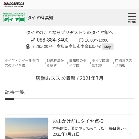
タイヤ館 高知
タイヤのことならブリヂストンのタイヤ館へ
088-884-3400
10:00〜19:00
〒781-0074 高知県高知市南金田1-43
Map
タイヤ・ホイール専門
都道府県か
高知県のタ
タイヤ館 高
店舗おスス
店のタイヤ館
ら探す
イヤ館
知TOP
メ情報
店舗おススメ情報 / 2021年7月
記事一覧
お出かけ前にタイヤ点検
本格的に、夏がやって来ました！ 毎日暑いので、水分補充忘れず、熱中症に気をつけましょう！ そして、お車でお出かけの際は、タイヤ点検、エアー補充も忘れずに。 写真は、今夏場大人気の四国カルストです！
2021年7月31日