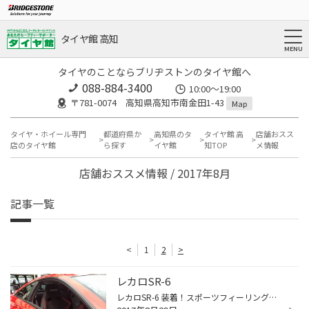
タイヤ館 高知
タイヤのことならブリヂストンのタイヤ館へ
088-884-3400
10:00〜19:00
〒781-0074 高知県高知市南金田1-43
Map
タイヤ・ホイール専門
都道府県か
高知県のタ
タイヤ館 高
店舗おスス
店のタイヤ館
ら探す
イヤ館
知TOP
メ情報
店舗おススメ情報 / 2017年8月
記事一覧
<
1
2
>
レカロSR-6
レカロSR-6 装着！スポーツフィーリングは、バツグン！ ドレスアップ、ルックスアップ！ シートの存在は、大きいです！