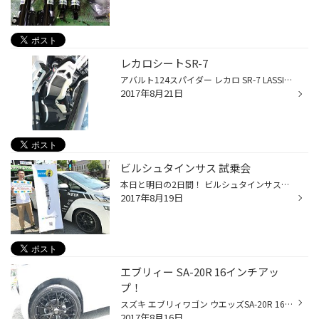
レカロシートSR-7
アバルト124スパイダー レカロ SR-7 LASSIC 装着！ 車体のボディカラーとベストマッチ！お洒落！ バツグンのホールド性！ 腰痛防止！
2017年8月21日
ビルシュタインサス 試乗会
本日と明日の2日間！ ビルシュタインサスB14装着車ヴェルファイアの試乗会を開催中です！ ローダウン、ふらつきを抑え、安定感バツグンの走りを試乗してみて下さい。
2017年8月19日
エブリィー SA-20R 16インチアッ
プ！
スズキ エブリィワゴン ウエッズSA-20R 16インチアップ！新しいブラッククリアー塗装が高級感溢れてます。 タイヤは、プレイズPX-C装着！ふらつきを抑え直進性もバツグンです！
2017年8月16日