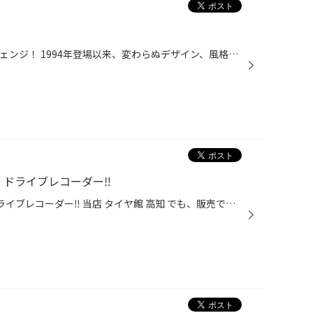
！
BMW. X3 BBS LM 鍛造ホイール チェンジ！ 1994年登場以来、変わらぬデザイン、風格を感じるスタイル。Le Mans どハマり！ 更に、迫力と美しさが溢れ出ています。
ズ ドライブレコーダー‼️
STARWARS スター・ウォーズ ドライブレコーダー‼️ 当店 タイヤ館 高知 でも、販売できるようになりました。 スター・ウォーズ ファンなら、車内のインテリアとしても、とっても良いですよね♪ しかも、最新LED信号機にも対応 ok❗️ 明暗差にも強く夕方やトンネルの出入り口でも記録 Ok❗️