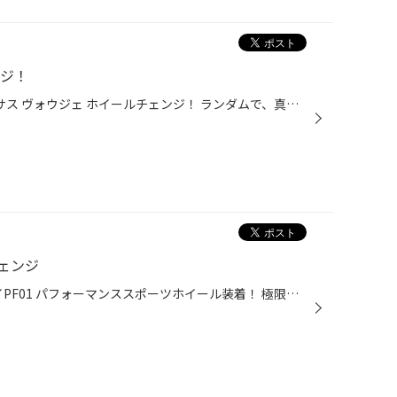
ンジ！
トヨタ エスクァイア レイズ ベルサス ヴォウジェ ホイールチェンジ！ ランダムで、真っ直ぐ伸びたスポーク形状が、メチャクチャ綺麗。 ベストマッチング！カッコイイです‼︎
ェンジ
スズキ スイフトスポーツ エンケイPF01 パフォーマンススポーツホイール装着！ 極限までシェイプした5スポークデザイン。 スポーティなスタイリングにピッタリ！ メッチャカッコ良く仕上がってます。