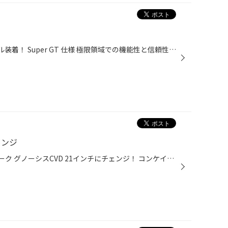
BRZ BBS RI-A アルミ鍛造ホイール装着！ Super GT 仕様 極限領域での機能性と信頼性！ カッコイイです。
ェンジ
メルセデス ベンツGLC 63AMG ワーク グノーシスCVD 21インチにチェンジ！ コンケイブ デイッシュのデザインが、ワイドボディーを更に強調して迫力満点！ メッチャカッコイイです♪