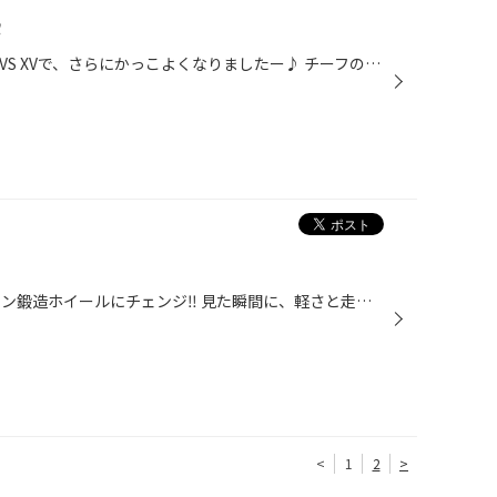
️
かっこいいCIVIC FK7 workの新作VS XVで、さらにかっこよくなりましたー♪ チーフのインスタも見てね✈︎✈︎✈︎
BMW M5 BBS RID 超超ジュラルミン鍛造ホイールにチェンジ‼︎ 見た瞬間に、軽さと走りへの意思が伝わってくる。 美しく、スポーティー！
<
1
2
>