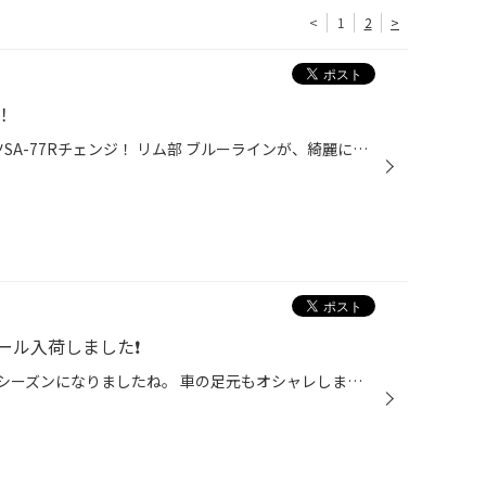
<
1
2
>
！
ホンダ シャトル ウェッズスポーツSA-77Rチェンジ！ リム部 ブルーラインが、綺麗に決まってます！ ハイブリッドエンジン車との、カラーベストマッチング！ メチャクチャカッコイイ！決まってます！
ル入荷しました❗️
今人気⁉️ アウトドア、とても良いシーズンになりましたね。 車の足元もオシャレしませんか❓ ホイールが変わると更に、雰囲気が良くなってドライブ、アウトドアも、楽しくなりますよね❗️