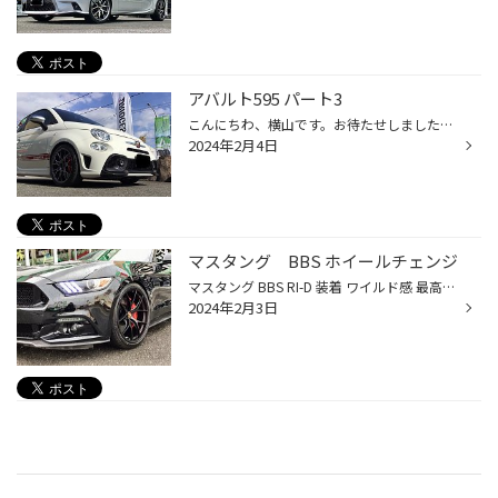
アバルト595 パート3
こんにちわ、横山です。お待たせしましたアバルト進化しました。 カーボンパーツが追加されてめっちゃカッコ良くなりました！ 全てTHREE HUNDRED精度も抜群！ 遊びを無くしてメンバーのセンターを出すボルトも前後交換！ 定番のリジカラも導入！ 見えない所にもしっかり補強されてます。 まだまだ続...
2024年2月4日
マスタング BBS ホイールチェンジ
マスタング BBS RI-D 装着 ワイルド感 最高！ カッコ良すぎ！
2024年2月3日