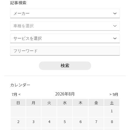
記事検索
カレンダー
2026年8月
7月 <
> 9月
日
月
火
水
木
金
土
1
2
3
4
5
6
7
8