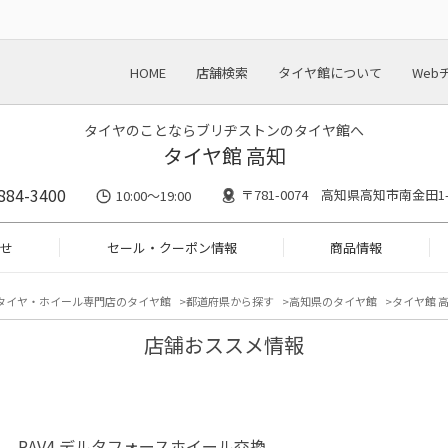
HOME
店舗検索
タイヤ館について
Web
タイヤのことならブリヂストンのタイヤ館へ
タイヤ館 高知
884-3400
〒781-0074 高知県高知市南金田1-
10:00〜19:00
せ
セール・クーポン情報
商品情報
タイヤ・ホイール専門店のタイヤ館
都道府県から探す
高知県のタイヤ館
タイヤ館 高
店舗おススメ情報
 RAV4 デルタフォースホイール交換