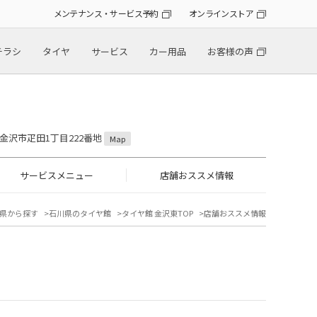
メンテナンス・サービス予約
オンラインストア
チラシ
タイヤ
サービス
カー用品
お客様の声
川県金沢市疋田1丁目222番地
Map
サービスメニュー
店舗おススメ情報
県から探す
石川県のタイヤ館
タイヤ館 金沢東TOP
店舗おススメ情報