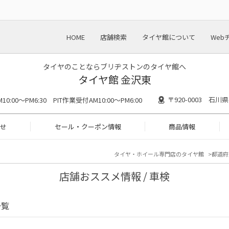
HOME
店舗検索
タイヤ館について
Web
タイヤのことならブリヂストンのタイヤ館へ
タイヤ館 金沢東
〒920-0003 石
M10:00～PM6:30 PIT作業受付AM10:00～PM6:00
せ
セール・クーポン情報
商品情報
タイヤ・ホイール専門店のタイヤ館
都道府
店舗おススメ情報 / 車検
一覧