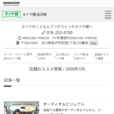
タイヤ館 金沢東
タイヤのことならブリヂストンのタイヤ館へ
076-252-4700
AM10:00～PM6:30 PIT作業受付AM10:00～PM6:00
〒920-0003 石川県金沢市疋田1丁目222番地
Map
タイヤ・ホイール専門
都道府県か
石川県のタ
タイヤ館 金
店舗おスス
店のタイヤ館
ら探す
イヤ館
沢東TOP
メ情報
店舗おススメ情報 / 2008年3月
記事一覧
オーディオ＆ビジュアル
当店では通常のオーディオ＆ナビから、５．１ｃｈシステム、モニター類の取付も致しております。最近では天井に取付のフリップダウンも人気があります。 大口径ホイールも取り扱っております！