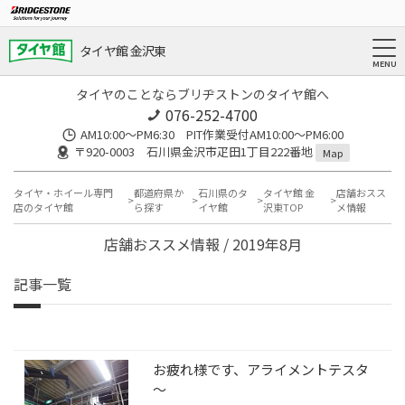
タイヤ館 金沢東
タイヤのことならブリヂストンのタイヤ館へ
076-252-4700
AM10:00～PM6:30 PIT作業受付AM10:00～PM6:00
〒920-0003 石川県金沢市疋田1丁目222番地
Map
タイヤ・ホイール専門
都道府県か
石川県のタ
タイヤ館 金
店舗おスス
店のタイヤ館
ら探す
イヤ館
沢東TOP
メ情報
店舗おススメ情報 / 2019年8月
記事一覧
お疲れ様です、アライメントテスタ
～