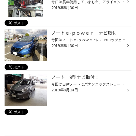
今日は長年使用していました、アライメントテスターの撤去作業が行われました。 長い間ご苦労様でした！m(_ _)m アライメント作業用のリフトも新調され、近日中には新型のアライメントテスターが導入されます！ 稼働開始までもうしばらくお待ち下さい！！
2019年8月30日
ノートｅ-ｐｏｗｅｒ ナビ取付
今回はノートｅ-ｐｏｗｅｒに、カロッツェリア 楽ナビのニューモデル取付です！ 機種は２００ｍｍワイド AVIC-RW910です！ 2019モデルからディスプレイが高解像度ＨＤパネルとなり、合わせて色階調表現を従来の約７０倍とし、メイン画面から地図表示までとても見やすくなりました！ ↑上の左側：従来...
2019年8月30日
ノート 9型ナビ取付！
今回は日産ノートにパナソニックストラーダ９インチナビ『CN-F1XDV』を取付けしました。 この商品はモニターの角度が調整できますので お好みの高さ、角度で見ることができます。 しかも、ブルーレイディスクの再生機能付き！！ 大画面が通常の位置より少し手前に装着されますので非常に見やすく お...
2019年8月24日