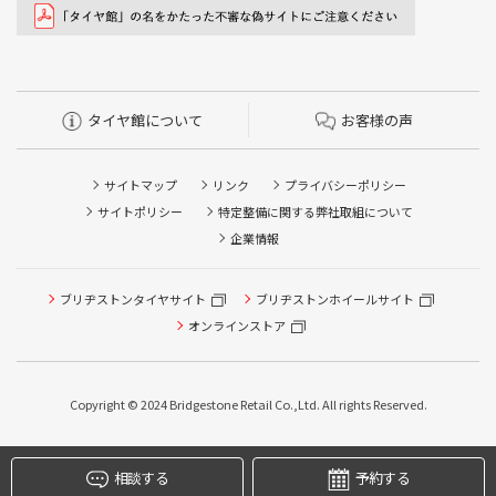
タイヤ館について
お客様の声
サイトマップ
リンク
プライバシーポリシー
サイトポリシー
特定整備に関する弊社取組について
企業情報
ブリヂストンタイヤサイト
ブリヂストンホイールサイト
オンラインストア
Copyright © 2024 Bridgestone Retail Co.,Ltd. All rights Reserved.
タイヤ点検・安全点検/タイヤ履き替え/オイル交換/その他
ピット作業の予約
相談する
予約する