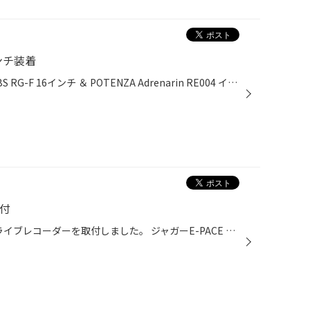
インチ装着
N-BOX（JF1）モデューロＸに BBS RG-F 16インチ ＆ POTENZA Adrenarin RE004 インチアップセットを装着しました。 純正の15インチから16インチへ1インチアップです。 カラーは【ブルーブラックダイヤカット】 お客様が16インチと15インチで悩まれてましたが、 こちらのホイールは同じ商品でも16イ...
コ取付
ジャガーE-PACEにユピテル製ドライブレコーダーを取付しました。 ジャガーE-PACE ☆ピカピカの新車☆です。 取付した商品はこちら ユピテル marumie Q-30R フロント360°カメラ リアカメラ 余談ですが ジャガーE-PACEのフロントガラスには かくれジャガー親子がいました。 なんてオシャレなんでしょう☆