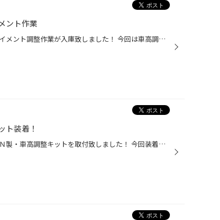
メント作業
本日はインプレッサＷＲＸのアライメント調整作業が入庫致しました！ 今回は車高調キット装着車で、ローダウンに沿った調整を行いました。 ※アライメント作業は予約制で承っております。お電話・店頭にてご予約下さい。
ット装着！
本日はスズキのエブリイにＴＥＩＮ製・車高調整キットを取付致しました！ 今回装着したのは、”テイン フレックスＺ”になります！ 乗り心地も重視するため１６段減衰調整可能なモデルにさせて頂きました。 ↑↑フロント側 ↑↑ リヤ側 車高を決定してからアライメント測定＆調整作業を...