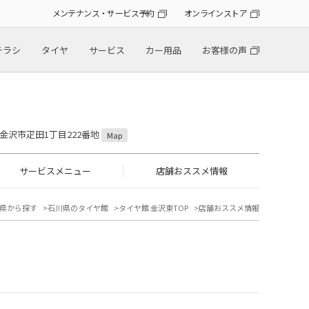
メンテナンス・サービス予約
オンラインストア
チラシ
タイヤ
サービス
カー用品
お客様の声
川県金沢市疋田1丁目222番地
Map
サービスメニュー
店舗おススメ情報
県から探す
石川県のタイヤ館
タイヤ館 金沢東TOP
店舗おススメ情報