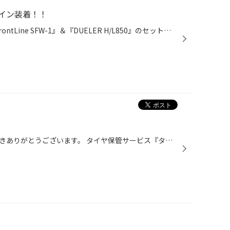
イン装着！！
本日は、70ランクルプラドに 『FrontLine SFW-1』＆『DUELER H/L850』のセットを装着させていただきました。 MTタイヤやATタイヤではなく街乗り重視のH/L850をお選びいただきました。 FrontLine SFW1 は 鍛造ホイールなので非常に軽くタイヤの大きさを感じさせないくらいでした。 納期が長くかかっ...
当店のホームページをご覧いただきありがとうございます。 タイヤ保管サービス『タイヤクローク』の保管台数が非常に多く、 新規でのお預かりをタイヤご購入時のみに限定させていただいております。 ご希望の方はお問合せ下さい。