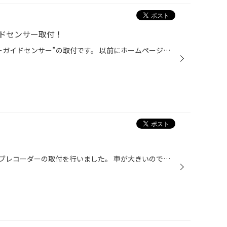
ドセンサー取付！
本日はデータシステムの”コーナーガイドセンサー”の取付です。 以前にホームページにてご紹介致しました商品ですが、今回はご好評頂きましたお客様のお車に取付となりました！ ↑↓ 位置決め箇所に穴開け＆センサーを埋め込んでいきます。 ↑↑今回は前方２カ所、後方４ヶ所のセンサーで接近物を感知し...
本日はTOYOTAタンドラにドライブレコーダーの取付を行いました。 車が大きいのでピットが狭く感じます。(^^;) 取り付けた商品は【COMTEC ZDR035】です。 夜間の映像も明るくはっきり映してくれます。 フロント本体 リアカメラ 駐車監視オプションも取付したので駐車場での当て逃げ対策もバッチリで...