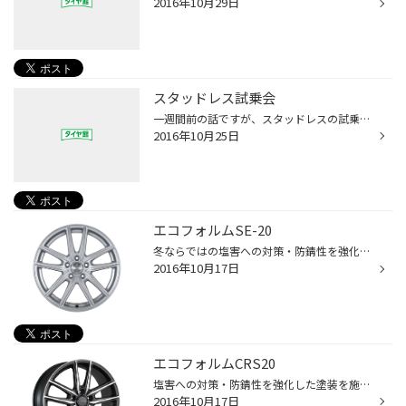
2016年10月29日
スタッドレス試乗会
一週間前の話ですが、スタッドレスの試乗会に行ってきました！ ドライ路面と凍った路面とでの試乗、かなり緊張してましたが 運転が下手な私でもＶＲＸの良さを体感できました(・o・) スケートリンクで運転できたのは本当に貴重な体験でした。 スタッドレスはＶＲＸがおすすめです(*^^*)
2016年10月25日
エコフォルムSE-20
冬ならではの塩害への対策・防錆性を強化した塗装を施したホイールです。 オプションカラーセンターキャップを選べますので人とは違ったオリジナルのエコフォルムを楽しむことができます。
2016年10月17日
エコフォルムCRS20
塩害への対策・防錆性を強化した塗装を施したホイールです。 保有サイズが多いのでさまざまな車に取付け可能です。 また、オプションで１２色のセンターキャップを選べますので ちょっと違った雰囲気も楽しめます。
2016年10月17日