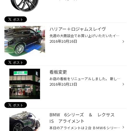
ハリアー＋ロジャムスレイヴ
先週の大商談会でお買い上げいただいたインチアップタイヤ＆ホイールセットの装着です。 ロジャムのスレイヴグロスカットの１８インチにファイアストンＬＥ０２をセット。 グロスカット仕上げなので光が当たるとかなり光り輝いてかっこいいです。
2016年10月16日
看板変更
お店の看板をリニューアルしました。 新しいタイヤ館のロゴマークに変更になり外観のイメージががらりと変わりました。 今年は外観の変更だけですが、来年は店内もリニューアルの予定です。
2016年10月13日
BMW 6シリーズ ＆ レクサス
IS アライメント
本日のアライメントは２台 ＢＭＷ６シリーズ（Ｅ６４）とレクサスＩＳ３００ｈです。 ２台ともリアタイヤの内減りということで 測定＆調整をしました。 写真は６シリーズのリアの調整部分です。 キャンバーを起こして、トゥをインに向けて完成です。