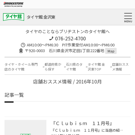
タイヤ館 金沢東
タイヤのことならブリヂストンのタイヤ館へ
076-252-4700
AM10:00～PM6:30 PIT作業受付AM10:00～PM6:00
〒920-0003 石川県金沢市疋田1丁目222番地
Map
タイヤ・ホイール専門
都道府県か
石川県のタ
タイヤ館 金
店舗おスス
店のタイヤ館
ら探す
イヤ館
沢東TOP
メ情報
店舗おススメ情報 / 2016年10月
記事一覧
『Ｃｌｕｂｉｓｍ １１月号』
『Ｃｌｕｂｉｓｍ １１月号』に当店の紹介記事が載ってます。 よかったら見てみてください。(^o^)