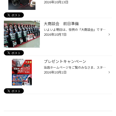
2016年10月13日
大商談会 前日準備
いよいよ明日は、恒例の『大商談会』です。 今日は準備の為に産業展示館２号館に行ってきました。 タイヤやホイールを展示したり景品を並べたり、結構大変な作業ですが さすがに年数を重ねてきてるので、みんなの手際がよく あっという間に出来上がりました。 ４号館で『北陸ラーメン博』を開催して...
2016年10月7日
プレゼントキャンペーン
当店ホームページをご覧のみなさま、スタッドレスタイヤの準備は整ってますか？ ただいま当店では、ブリザックシリーズのスタッドレスタイヤ『ＶＲＸ』・『ＲＥＶＯ ＧＺ』を４本お買い上げの方に抽選で景品が当たるキャンペーンを行ってます。 さらに１０月３０日までに『ブリザックＶＲＸ』４本...
2016年10月1日