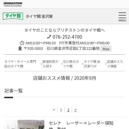
タイヤ館 金沢東
タイヤのことならブリヂストンのタイヤ館へ
076-252-4700
AM10:00～PM6:30 PIT作業受付AM10:00～PM6:00
〒920-0003 石川県金沢市疋田1丁目222番地
Map
タイヤ・ホイール専門
都道府県か
石川県のタ
タイヤ館 金
店舗おスス
店のタイヤ館
ら探す
イヤ館
沢東TOP
メ情報
店舗おススメ情報 / 2020年9月
記事一覧
<
1
2
>
セレナ レーザー×レーダー探知