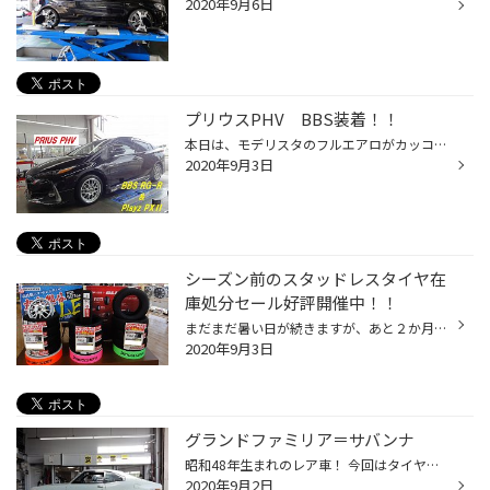
2020年9月6日
プリウスPHV BBS装着！！
本日は、モデリスタのフルエアロがカッコイイ《プリウスPHV》に 《BBS RG-R＆プレイズPXⅡ》のセットを装着しました。 モデリスタエアロ付きのプリウスPHVには純正１５インチではやっぱり物足りないので 純正タイヤが減ったタイミングでインチアップさせていただきました。 やっぱりBBSは上品でカッ...
2020年9月3日
シーズン前のスタッドレスタイヤ在
庫処分セール好評開催中！！
まだまだ暑い日が続きますが、あと２か月ほどでスタッドレスタイヤのシーズンがやってきます。 ２シーズン続けて雪があまり降らなかったのでスタッドレスタイヤの溝が思ったよりも減ってるかもしれません。 当店ではシーズン前の『スタッドレスタイヤ在庫処分セール』を開催中です。 今シーズン、ス...
2020年9月3日
グランドファミリア＝サバンナ
昭和48年生まれのレア車！ 今回はタイヤ＆ホイル さすがに新品ホイルは無いと思うのでワタナベの中古品をこちらでガンメタにリペア。 ワタナベ製のボルトを新品 装着 （長さを2ｍｍだけカット） 部品供給が困難ですが、何とかお客さまと一緒に考えて行きましょう です。
2020年9月2日