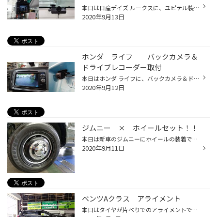
本日は日産デイズ ルークスに、ユピテル製ドライブレコーダーの取付です。 今回も前後２カメラタイプの”ＤＲＹ－ＴＷ8500ｄ”です。 ちなみに角度は取付してからも調整することができるので、お客様自身でも微調整などが可能です。
2020年9月13日
ホンダ ライフ バックカメラ＆
ドライブレコーダー取付
本日はホンダ ライフに、バックカメラ＆ドライブレコーダーの取付です！ 純正ナビゲーションが装着されていましたが、後方の安全を確保されたいとの事で、社外品であるパナソニック製のバックカメラ(ＣＹ-ＲＣ１００ＫＤ)を装着致しました。 そしてユピテル製２カメラ(DRY-TW8500d)のドライブレコー...
2020年9月12日
ジムニー × ホイールセット！！
本日は新車のジムニーにホイールの装着です！ ホイールは”ガルシア・シスコ”で、カラーは半ツヤのセミグロスブラックにリム奥がポリッシュです！ ↓↓センターキャップを外しても楽しめるデザインで、２パターンをチョイス出来ます！（ＨＰ画像より）
2020年9月11日
ベンツAクラス アライメント
本日はタイヤが片べりでのアライメントです。 測定してみたら、トゥアウト～！ これでバッチシ！