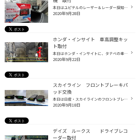
機 取付
本日はユピテルのレーザー＆レーダー探知機の取付です！ ユピテルのLS100は新型レーザー式オービスにも対応したモデルになります。 ”広範囲を探知するレンズを搭載し、微弱なレーザー光を集光して遠方のオービスもキャッチ！！”とあり、新型オービス対策にも期待！？が持てそうですね！ 他にも多彩...
2020年9月28日
ホンダ・インサイト 車高調整キッ
ト取付
本日はホンダ・インサイトに、タナベの車高調整キット ”コンフォートＲ”の取付を致しました。 ちなみに上の画像は（左）純正から（右）車高調キットへ交換した画像ですが、画像の矢印↑の分だけショックアブソーバー自体の長さも変わります。（短くなると車高がダウンします。今回は全長調整式ではな...
2020年9月22日
スカイライン フロントブレーキパ
ッド交換
本日は日産・スカイラインのフロントブレーキパッド交換です！ ↓まだ使えそうに見えますが、早めに交換します。 フロントは４ポッドキャリパーなのですが、ピストン一つ一つキレイに清掃します。 ⤴（※注意：作業途中の画像です） ↓↓ キャリパー外側の”ＮＩＳＳＡＮ”のロゴも表面に磨きを入れて復活...
2020年9月18日
デイズ ルークス ドライブレコ
ーダー取付