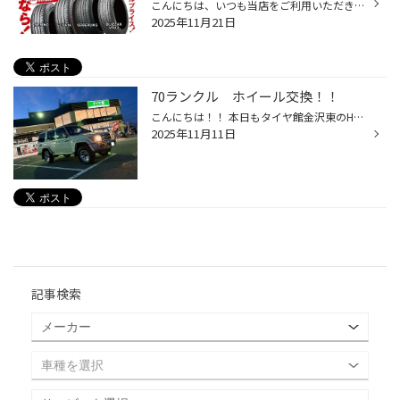
こんにちは、いつも当店をご利用いただきましてありがとうございます。 本日より、コクピット・タイヤ館におきまして、 期間限定！ サイズ限定！！ 数量限定！！！ お得にお買い求めいただける、「タイヤスペシャルプライスデー」がスタートします！ お得なタイヤのご紹介！！ ワゴンR、N-BOX、タン...
2025年11月21日
70ランクル ホイール交換！！
こんにちは！！ 本日もタイヤ館金沢東のHPをご覧いただきありがとうございます！！(*´ω｀*) 今回は『冬の大商談会』のときにご購入いただいたお客様のご紹介になります！ 【トヨタ 70ランクル】のホイール交換になります！(/ω＼) 今回取付けした商品は『ウェッズ』”ジムライン タイプ2” 以前にもご...
2025年11月11日
記事検索