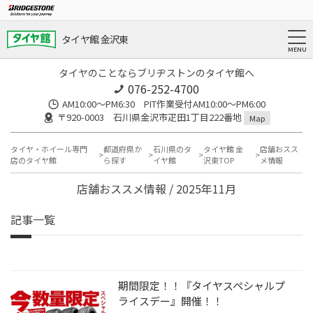
タイヤ館 金沢東
タイヤのことならブリヂストンのタイヤ館へ
076-252-4700
AM10:00～PM6:30 PIT作業受付AM10:00～PM6:00
〒920-0003 石川県金沢市疋田1丁目222番地
Map
タイヤ・ホイール専門
都道府県か
石川県のタ
タイヤ館 金
店舗おスス
店のタイヤ館
ら探す
イヤ館
沢東TOP
メ情報
店舗おススメ情報 / 2025年11月
記事一覧
期間限定！！『タイヤスペシャルプ
ライスデー』開催！！