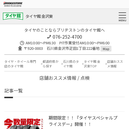
タイヤ館 金沢東
タイヤのことならブリヂストンのタイヤ館へ
076-252-4700
AM10:00～PM6:30 PIT作業受付AM10:00～PM6:00
〒920-0003 石川県金沢市疋田1丁目222番地
Map
タイヤ・ホイール専門
都道府県か
石川県のタ
タイヤ館 金
店舗おスス
店のタイヤ館
ら探す
イヤ館
沢東TOP
メ情報
店舗おススメ情報 / 点検
記事一覧
期間限定！！『タイヤスペシャルプ
ライスデー』開催！！