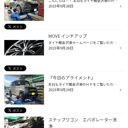
こんにちは！！ 本日もタイヤ館金沢東のＨＰをご覧いただきありがとうございます(*^^)v 今日の作業は【マツダ ＣＸ－８】のアライメント調整になります！ タイヤが『内べり』するとの事で作業依頼を承りました！ ※測定後の数字を撮りわすれました。 測定後、数字を見てみるとフロントが両方トーアウ...
2023年9月28日
MOVE インチアップ
タイヤ館金沢東ホームページをご覧いただきありがとうございます。 走行距離3,000㎞のほぼ新車ムーヴを「インチアップしたい」との事で、今回【LEONIS GX】を16インチで装着しました。 BMCMCカラーが‘‘キラ☆キラ’’と光り輝いていたので、許可をいただき写真を撮らせてもらいました！ 純正ホイールは...
2023年9月26日
『今日のアライメント』
本日もタイヤ館金沢東のＨＰをご覧いただきありがとうございます 今日の作業は【三菱 デリカミニ】のアライメント調整になります！ リフトアップをしたとの事での調整依頼でした！ 作業依頼ありがとうございます！
2023年9月24日
ステップワゴン エバポレーター洗
浄