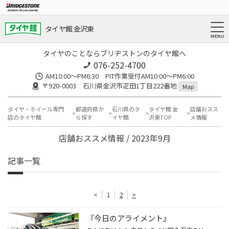
タイヤ館 金沢東
タイヤのことならブリヂストンのタイヤ館へ
076-252-4700
AM10:00～PM6:30 PIT作業受付AM10:00～PM6:00
〒920-0003 石川県金沢市疋田1丁目222番地
Map
タイヤ・ホイール専門
都道府県か
石川県のタ
タイヤ館 金
店舗おスス
店のタイヤ館
ら探す
イヤ館
沢東TOP
メ情報
店舗おススメ情報 / 2023年9月
記事一覧
<
1
2
>
『今日のアライメント』