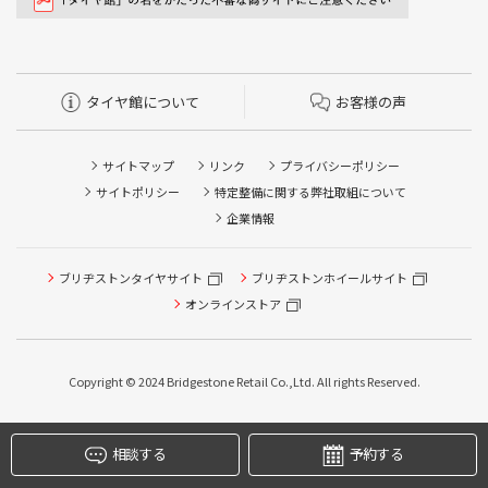
タイヤ館について
お客様の声
サイトマップ
リンク
プライバシーポリシー
サイトポリシー
特定整備に関する弊社取組について
企業情報
ブリヂストンタイヤサイト
ブリヂストンホイールサイト
オンラインストア
Copyright © 2024 Bridgestone Retail Co.,Ltd. All rights Reserved.
タイヤ点検・安全点検/タイヤ履き替え/オイル交換/その他
ピット作業の予約
相談する
予約する