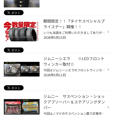
期間限定！！『タイヤスペシャルプ
ライスデー』開催！！
いつも当店をご利用いただきましてありがとうございます。 5/15(金)～5/24(日)まで、コクピット・タイヤ館におきまして、 期間限定！ サイズ限定！！ 数量限定！！！ お得にお買い求めいただける、「タイヤスペシャルプライスデー」がスタートします！ お得なタイヤのご紹介！！ ワゴンR、N-BOX、タ...
2026年5月15日
ジムニーシエラ ☆LEDフロント
ウィンカー取付☆
今回はジムニーシエラのフロントウィンカー＆サイドマーカーをＬＥＤへ換装しました！ 商品はショウワガレージ・LEDフロントウィンカーランプ タイプ２ （スモークレンズ）になります。 同時にサイドマーカーも交換です！ 消灯時は純正とは違って落ち着いた雰囲気に！点灯時は鮮やかになりましたね...
2026年5月11日
ジムニー サスペンション・ショッ
クアブソーバー＆ステアリングダン
パー
今回はノマドのサスペンション周り交換作業になります！ 商品は ”DAMSELハイパーダンパー×コイルセット” 津田レーシングによるオリジナルセッティングのBILSTEINとEIBECHのコラボレーションモデルとなります。 ↓↓慎重にサクサク！？(^-^) と装着していきます。 レッド＆イエローの色合いがチューニ...