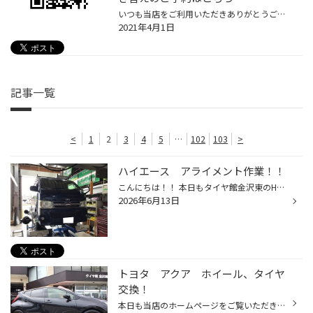
いつも当店をご利用いただきありがとうございます。 タイヤクロークをご利用のお客様のご予約はこちらのサイトからになります。 http://www.ts-tsubata.com/reservation/index.html 『店舗を選択』で『タイヤ館金沢東』を選び進んでください。 店舗とは別の倉庫保管になっておりますので 交換希望日...
2021年4月1日
記事一覧
<
1
2
3
4
5
…
102
103
>
ハイエース アライメント作業！！
こんにちは！！ 本日もタイヤ館金沢東のHPをご覧頂きありがとうございます。 本日の作業は トヨタ『ハイエース』アライメント作業！！ 今回は足廻りリフレッシュに伴い、アライメント調整致しました。 ショックやブッシュ類など交換した後は、どうしても各部の位置関係がずれてしまうため ハンドル...
2026年6月13日
トヨタ アクア ホイール、タイヤ
交換！
本日も当店のホームページをご覧いただきありがとうございます！ 今日の作業内容はホイール交換及びタイヤ交換でした。 ホイールはRAYSのVOLK RACING『TE37 SONIC』 タイヤはBrigestoneのREGNO GR-XⅢ お客様は今まで鉄ホイールを付けていたため、ドレスアップ目的ということでご購入されました。 た...