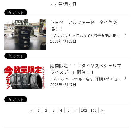
2026年4月26日
トヨタ アルファード タイヤ交
換！！
こんにちは！ 本日もタイヤ館金沢東のHPをご覧頂きありがとうございます。 脱着も落ち着いてきまして、タイミングによっては待ち時間なしで 作業可能ですので是非ご利用ください。 ノーマルタイヤの溝が少ない、又は年数が経過している等 不安があるようならタイヤ点検させて頂きます。 オイル交換...
2026年4月25日
期間限定！！『タイヤスペシャルプ
ライスデー』開催！！
こんにちは、いつも当店をご利用いただきましてありがとうございます。 4/17(金)～4/26(日)まで、コクピット・タイヤ館におきまして、 期間限定！ サイズ限定！！ 数量限定！！！ お得にお買い求めいただける、「タイヤスペシャルプライスデー」がスタートします！ お得なタイヤのご紹介！！ ワゴン...
2026年4月17日
<
1
2
3
4
5
…
102
103
>