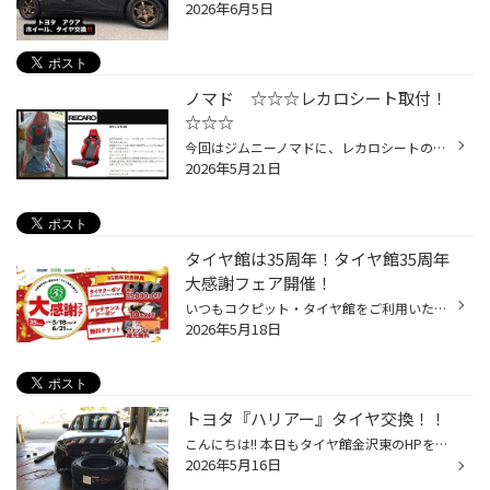
2026年6月5日
ノマド ☆☆☆レカロシート取付！
☆☆☆
今回はジムニーノマドに、レカロシートの取付作業になります！ 商品はレカロ SRシリーズで座面のサポート部が低く乗降が楽なSR-C UT100を取付致します。 今回はシートヒーター付モデルですが、レカロ製のスイッチは座面下部にあり乗車姿勢では目視が困難ですが、純正のスイッチで操作可能に配線致し...
2026年5月21日
タイヤ館は35周年！タイヤ館35周年
大感謝フェア開催！
いつもコクピット・タイヤ館をご利用いただき、誠にありがとうございます！ 多くのお客様に支えられて、タイヤ館は35周年を迎えることが出来ました。 これからもお客様の安全・安心なカーライフを全力でサポートしてまいりますので、 引き続きタイヤ館をよろしくお願いいたします。 35周年を迎えた...
2026年5月18日
トヨタ『ハリアー』タイヤ交換！！
こんにちは!! 本日もタイヤ館金沢東のHPをご覧頂きありがとうございます。 本日の作業は トヨタ【ハリアー】タイヤ交換!! アレンザLX200をご購入頂きました。 こちらの商品は上質な乗り心地と 高い静寂性を追求したタイヤになります。 地面からの振動をしっかり吸収し、長距離の運転でも疲れにくく...
2026年5月16日