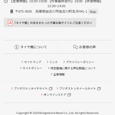
【営業時間】10:30~19:00 【作業最終受付】18:00 【休憩時間】
13:30~14:30
〒675-0035 兵庫県加古川市加古川町友沢441-1
Map
タイヤ館について
お客様の声
サイトマップ
リンク
プライバシーポリシー
サイトポリシー
特定整備に関する弊社取組について
企業情報
タイヤ点検・安全点検/タイヤ履き替え/オイル交換/その他
ブリヂストンタイヤサイト
ブリヂストンホイールサイト
ピット作業の予約
オンラインストア
クローク契約会員専用タイヤ履き替え※タイヤ履き替えを
希望のクローク契約会員の方はこちらを選択ください
Copyright © 2024 Bridgestone Retail Co.,Ltd. All rights Reserved.
本日のタイヤ履き替え順番待ち予約 ※クローク契約会員の