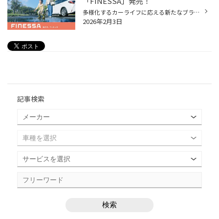
「FINESSA」発売！
多様化するカーライフに応える新たなブランド「FINESSA」誕生 安心・安全（SAFETY）を軸に、より快適で心地よい（FINE）車内空間を提供し、 日常の運転だけではなく、趣味やレジャーなどの幅広いお客様のニーズに寄り添う、 新ブランドとして「FINESSA」が登場しました。 FINESSAブランド第1弾「FIN...
2026年2月3日
記事検索