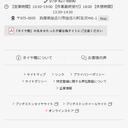
079-427-6890
【営業時間】10:30~19:00 【作業最終受付】18:00 【休憩時間】
13:30~14:30
〒675-0035 兵庫県加古川市加古川町友沢441-1
Map
タイヤ館について
お客様の声
サイトマップ
リンク
プライバシーポリシー
サイトポリシー
特定整備に関する弊社取組について
企業情報
タイヤ点検・安全点検/タイヤ履き替え/オイル交換/その他
ブリヂストンタイヤサイト
ブリヂストンホイールサイト
ピット作業の予約
オンラインストア
クローク契約会員専用タイヤ履き替え※タイヤ履き替えを
希望のクローク契約会員の方はこちらを選択ください