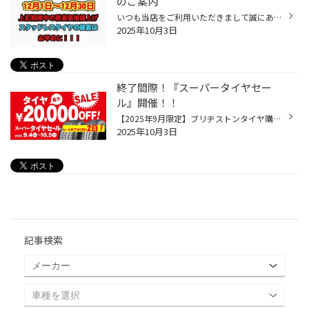
のご案内
いつも当店をご利用いただきまして誠にありがとうございます。 脱着シーズン混雑緩和の為 12月1日(月)〜12月30日(火) 上記期間の冬タイヤへの履き替え料金が値上がりします。 【価格表】 軽自動車・普通車 (期間外)￥4900 ↓ (期間中)￥6000 5ナンバーSUV・ミニバン (期間外)￥5400 ↓ (期間中)￥6500...
2025年10月3日
終了間際！『スーパータイヤセー
ル』開催！！
【2025年9月限定】ブリヂストンタイヤ購入キャンペーン｜最大20,000円OFF＆無料点検付き！ タイヤ交換を検討中の方必見！お得な割引キャンペーン開催中 2025年9月4日（木）から10月5日（日）までの期間限定で、 ブリヂストンのタイヤ4本購入で最大20,000円OFFとなるお得なキャンペーンを実施中です...
2025年10月3日
記事検索