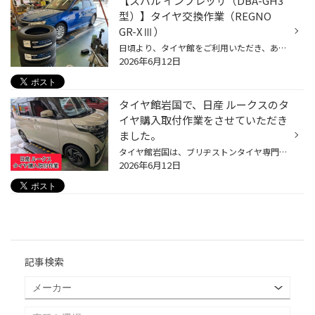
【スバル インプレッサ（DBA-GH3
型）】タイヤ交換作業（REGNO
GR-XⅢ）
日頃より、タイヤ館をご利用いただき、ありがとうございます。 さて、当店と同じチェーン店の近隣タイヤ館店舗で作業いたしましたタイヤ交換をご紹介します。 （WEB掲載をご快諾いただきましたお客様！大変感謝しております。 いつもご愛顧いただき誠にありがとうございます！！） おクルマ：スバル...
2026年6月12日
タイヤ館岩国で、日産 ルークスのタ
イヤ購入取付作業をさせていただき
ました。
タイヤ館岩国は、ブリヂストンタイヤ専門店になります。 今回は、いつもご利用されている日産 ルークスのお客様からの依頼でタイヤ購入取付作業をさせていただきました。 今回取り付けするタイヤはコチラ！！ フィネッサ HB01 しかも6/15までは『雨のち、フィネッサキャンペーン』をしておりますよ...
2026年6月12日
記事検索