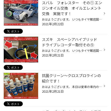
スバル フォレスター その① エン
ジンオイル交換 オイルエレメント
交換 実施です！
おはようございます。 いつもタイヤ館岩国店のWEBをご覧頂き…ありがとうございます(^O^) 南岩国3丁目188号線の南岩国三郵便局さんの向かい側のタイヤ館岩国店(少し道路から奥まっています)の店長の越智です。 本日の事例紹介は… スバル SJG型 フォレスター さんの エンジンオイル交換 オイルエレメ...
2021年2月22日
スズキ スペーシアハイブリッド
ドライブレコーダー取付その⑤
おはようございます。 いつもタイヤ館岩国店のWEBをご覧頂き…ありがとうございます(^O^) 南岩国3丁目188号線の南岩国三郵便局さんの向かい側のタイヤ館岩国店(少し道路から奥まっています)の店長の越智です。 本日の作業事例紹介は… 2月12日から更新が止まっていた(ToT)〜スズキ スペーシアハイブリ...
2021年2月21日
抗菌クリーン〜クロスプロラインの
紹介です！
おはようございます。 本日は愛車の車内の 消臭 抗菌 防カビ などに効果のある 抗菌クリーン クロスプロライン の紹介ですよ。 車は動く…移動する家？部屋？なので〜定期的なこういう作業おすすめしますよ(^O^) エアコンフィルター交換 と一緒に 抗菌クリーン クロスプロライン施工 おすすめです(^O...
2021年2月21日