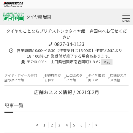
タイヤ館 岩国
タイヤのことならブリヂストンのタイヤ館 岩国店へお任せくだ
さい
0827-34-1133
営業時間:10:00〜18:30【作業受付は18:00迄】作業状況により
18：00前に作業受付が終了する場合もあります。
〒740-0034 山口県岩国市南岩国町3-8-62
Map
タイヤ・ホイール専門
都道府県か
山口県のタ
タイヤ館 岩
店舗おスス
店のタイヤ館
ら探す
イヤ館
国TOP
メ情報
店舗おススメ情報 / 2021年2月
記事一覧
<
1
2
3
4
5
6
7
>