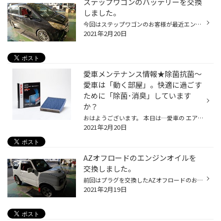
ステップワゴンのバッテリーを交換
しました。
今回はステップワゴンのお客様が最近エンジンのかかりが悪いとの事でバッテリー交換に来られました。 ボンネットを開けてバッテリーをチェックしてみます。 あらら、取付を記入してあるのが平成28年となってます。 現在、平成に換算すると33年ですから約4～5年使用しております。 バッテリーテスタ...
2021年2月20日
愛車メンテナンス情報★除菌抗菌〜
愛車は「動く部屋」。快適に過ごす
ために「除菌･消臭」しています
か？
おはようございます。 本日は…愛車の エアコンフィルターの点検＆交換 ＆ 車室内の除菌抗菌 についての情報ですよ。 以下長文にはなりますが…読んでみて下さいね(^○^) クルマは移動のための大切な手段ですが、車内は言わばご自宅の「部屋」のようなもの。ある程度の時間、その空間のなかに身を置く...
2021年2月20日
AZオフロードのエンジンオイルを
交換しました。
前回はプラグを交換したAZオフロードのお客様が今回エンジンオイルの交換に来られました。 選んでいただいたエンジンオイルは ワタシのBRZにも使用しているワコーズさんのプロステージS 0W-30になります。 このAZオフロードはECUもモンスタースポーツのを装着しております。 エンジンオイルのシール...
2021年2月19日