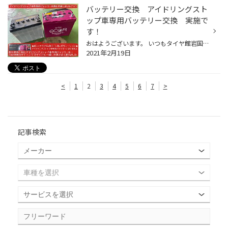
バッテリー交換 アイドリングスト
ップ車専用バッテリー交換 実施で
す！
おはようございます。 いつもタイヤ館岩国店のWEBをご覧頂き…ありがとうございます(^O^) 南岩国3丁目188号線の南岩国三郵便局さんの向かい側のタイヤ館岩国店(少し道路から奥まっています)の店長の越智です。 本日は バッテリー交換 アイドリングストップ車専用バッテリー交換 の紹介ですよ(^○^) 今...
2021年2月19日
<
1
2
3
4
5
6
7
>
記事検索