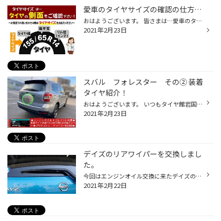
愛車のタイヤサイズの確認の仕方…
おはようございます。 皆さまは…愛車のタイヤサイズを確認した事ありますか？ 確認の仕方は…大きく2つありますよ(サービスマニュアル確認…など別の確認方法もあります) 気になることがあれば…電話して下さいね。 タイヤ館岩国店に電話が繋がります！ ① ★一つ目は…直接タイヤを確認する方法です(^O^)...
2021年2月23日
スバル フォレスター その② 装着
タイヤ紹介！
おはようございます。 いつもタイヤ館岩国店のWEBをご覧頂き…ありがとうございます(^O^) 南岩国3丁目188号線の南岩国三郵便局さんの向かい側のタイヤ館岩国店(少し道路から奥まっています)の店長の越智です。 本日の事例紹介は…昨日の スバル SJG型 フォレスター さんの エンジンオイル交換 オイル...
2021年2月23日
デイズのリアワイパーを交換しまし
た。
今回はエンジンオイル交換に来たデイズのお客様がリアワイパーも購入したいとの事でしたのでまずは点検しました。 あらら…先っちょからちぎれてます。 確認します。 やはりダメでした。 今回は、ボッシュのリアワイパーを取り付ける事になりました。 コチラをささっと交換しました。 これでビビり音...
2021年2月22日