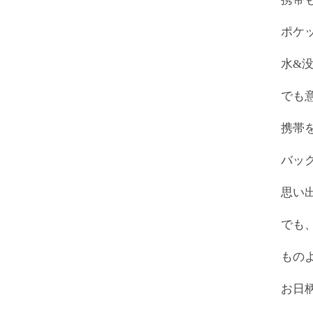
ポケ
水&
でも
携帯
バッ
思い
でも
もの
お日