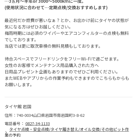
…3ヵ月～半年or 3000～5000kmに一度。
(使用状況に合わせて…定期点検/交換おすすめします)
最近何だか燃費が悪いなぁ？とか、お出かけ前にタイヤの状態が
気になる方はぜひお越しください。
梅雨時期には必須のワイパーやエアコンフィルターの点検も無料
でしております。
当店では更に取次車検の無料見積もしております。
待合スペースでフリードリンクをフリーWi-Fiで過ごせます。
女性のお客様でメンテナンス用品購入された方へ
日用品プレゼント企画もありますのでぜひご利用ください。
またWEBやアプリからの作業予約もできますのでこちらもからも
お願いします。
タイヤ館 岩国
住所：740-0034山口県岩国市南岩国町3-8-62
電話番号：
0827-34-1133
タイヤ点検・安全点検/タイヤ履き替え/オイル交換/その他ピット作
業の予約