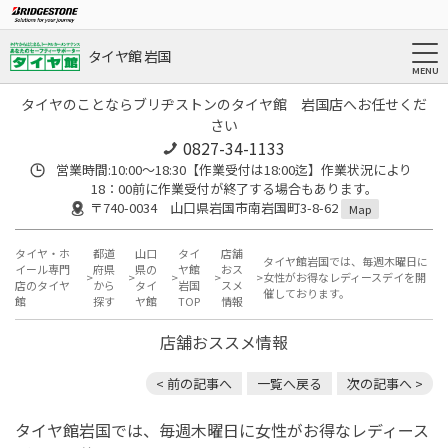
タイヤ館 岩国
タイヤのことならブリヂストンのタイヤ館 岩国店へお任せくだ
さい
0827-34-1133
営業時間:10:00〜18:30【作業受付は18:00迄】作業状況により
18：00前に作業受付が終了する場合もあります。
〒740-0034 山口県岩国市南岩国町3-8-62
Map
タイヤ・ホ
都道
山口
タイ
店舗
タイヤ館岩国では、毎週木曜日に
イール専門
府県
県の
ヤ館
おス
女性がお得なレディースデイを開
店のタイヤ
から
タイ
岩国
スメ
催しております。
館
探す
ヤ館
TOP
情報
店舗おススメ情報
< 前の記事へ
一覧へ戻る
次の記事へ >
タイヤ館岩国では、毎週木曜日に女性がお得なレディース