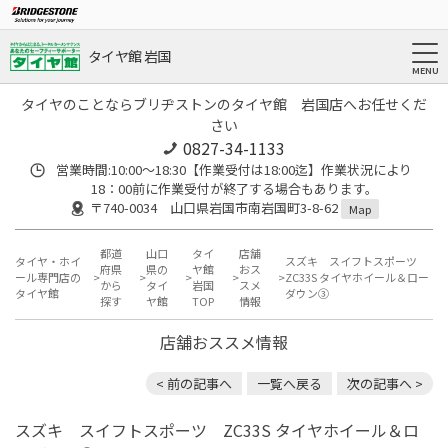
タイヤ館 岩国
タイヤのことならブリヂストンのタイヤ館 岩国店へお任せくだ
さい
0827-34-1133
営業時間:10:00〜18:30【作業受付は18:00迄】作業状況により
18：00前に作業受付が終了する場合もあります。
〒740-0034 山口県岩国市南岩国町3-8-62
Map
都道
山口
タイ
店舗
タイヤ・ホイ
スズキ スイフトスポーツ
府県
県の
ヤ館
おス
ール専門店の
ZC33S タイヤホイール＆ロー
から
タイ
岩国
スメ
タイヤ館
ダウン③
探す
ヤ館
TOP
情報
店舗おススメ情報
< 前の記事へ
一覧へ戻る
次の記事へ >
スズキ スイフトスポーツ ZC33S タイヤホイール＆ロ