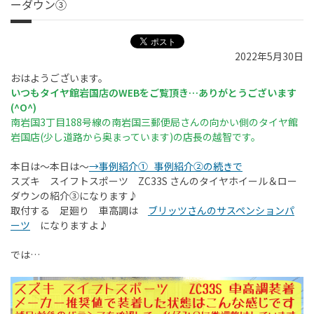
ーダウン③
2022年5月30日
おはようございます。
いつもタイヤ館岩国店のWEBをご覧頂き…ありがとうございます
(^O^)
南岩国3丁目188号線の南岩国三郵便局さんの向かい側のタイヤ館
岩国店(少し道路から奥まっています)の店長の越智です。
本日は〜本日は〜
→事例紹介①
事例紹介②の続きで
スズキ スイフトスポーツ ZC33S さんのタイヤホイール＆ロー
ダウンの紹介③になります♪
取付する 足廻り 車高調は
ブリッツさんのサスペンションパ
ーツ
になりますよ♪
では…