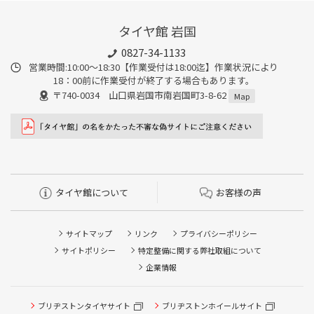
タイヤ館 岩国
0827-34-1133
営業時間:10:00〜18:30【作業受付は18:00迄】作業状況により
18：00前に作業受付が終了する場合もあります。
〒740-0034 山口県岩国市南岩国町3-8-62
Map
タイヤ館について
お客様の声
サイトマップ
リンク
プライバシーポリシー
サイトポリシー
特定整備に関する弊社取組について
企業情報
タイヤ点検・安全点検/タイヤ履き替え/オイル交換/その他
ブリヂストンタイヤサイト
ブリヂストンホイールサイト