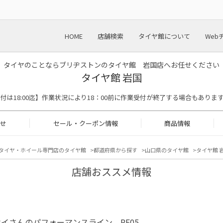
HOME
店舗検索
タイヤ館について
Web
タイヤのことならブリヂストンのタイヤ館 岩国店へお任せください
タイヤ館 岩国
【作業受付は18:00迄】作業状況により18：00前に作業受付が終了する場合もありま
せ
セール・クーポン情報
商品情報
タイヤ・ホイール専門店のタイヤ館
都道府県から探す
山口県のタイヤ館
タイヤ館 岩
店舗おススメ情報
イさんのパフォーマンスライン PF05