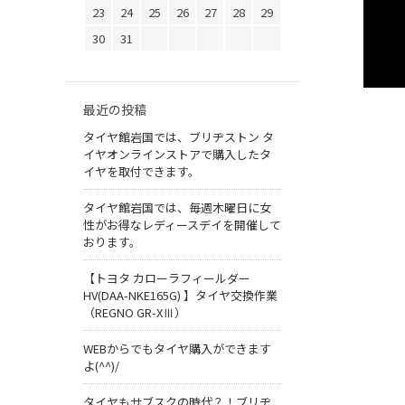
23
24
25
26
27
28
29
30
31
最近の投稿
タイヤ館岩国では、ブリヂストン タ
イヤオンラインストアで購入したタ
イヤを取付できます。
タイヤ館岩国では、毎週木曜日に女
性がお得なレディースデイを開催して
おります。
【トヨタ カローラフィールダー
HV(DAA-NKE165G) 】タイヤ交換作業
（REGNO GR-XⅢ）
WEBからでもタイヤ購入ができます
よ(^^)/
タイヤもサブスクの時代？！ブリヂ