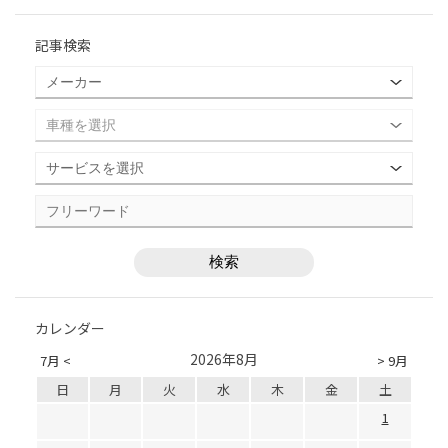
記事検索
カレンダー
2026年8月
7月 <
> 9月
日
月
火
水
木
金
土
1