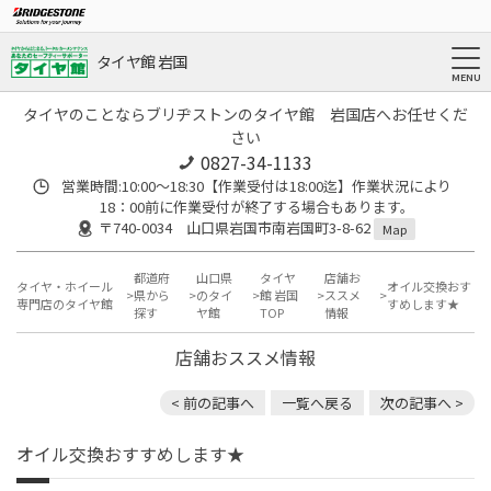
タイヤ館 岩国
タイヤのことならブリヂストンのタイヤ館 岩国店へお任せくだ
さい
0827-34-1133
営業時間:10:00〜18:30【作業受付は18:00迄】作業状況により
18：00前に作業受付が終了する場合もあります。
〒740-0034 山口県岩国市南岩国町3-8-62
Map
都道府
山口県
タイヤ
店舗お
タイヤ・ホイール
オイル交換おす
県から
のタイ
館 岩国
ススメ
専門店のタイヤ館
すめします★
探す
ヤ館
TOP
情報
店舗おススメ情報
< 前の記事へ
一覧へ戻る
次の記事へ >
オイル交換おすすめします★