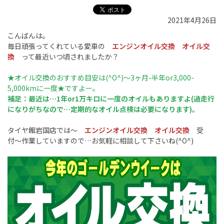
2021年4月26日
こんばんは。
毎日頑張ってくれている愛車の
エンジンオイル交換 オイル交
換
って最近いつ頃されましたか？
★
オイル交換のおすすめ目安は
(^O^)〜
3
ヶ月
-
半年
or3,000-
5,000km
に一度
★ですよー。
補足：最近は…1年or1万キロに一度のオイルもありますよ(過走行
になりがちなので…定期的なオイル点検は必要になります)。
タイヤ館岩国店では〜
エンジンオイル交換 オイル交換
受
付〜作業していますので…お気軽に相談して下さいね(^O^)