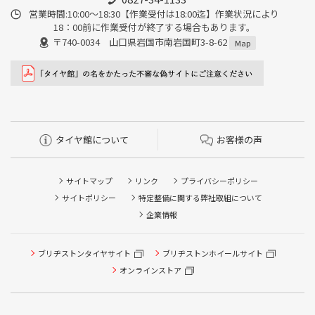
営業時間:10:00〜18:30【作業受付は18:00迄】作業状況により
18：00前に作業受付が終了する場合もあります。
〒740-0034 山口県岩国市南岩国町3-8-62
Map
タイヤ館について
お客様の声
サイトマップ
リンク
プライバシーポリシー
サイトポリシー
特定整備に関する弊社取組について
企業情報
タイヤ点検・安全点検/タイヤ履き替え/オイル交換/その他
ブリヂストンタイヤサイト
ブリヂストンホイールサイト
ピット作業の予約
オンラインストア
クローク契約会員専用タイヤ履き替え※タイヤ履き替えを
希望のクローク契約会員の方はこちらを選択ください