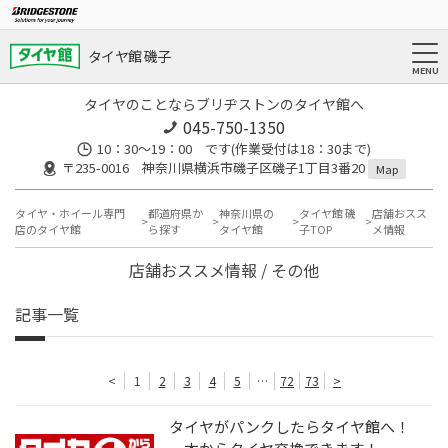
タイヤ館 磯子
タイヤのことならブリヂストンのタイヤ館へ
045-750-1350
10：30～19：00 です(作業受付は18：30まで)
〒235-0016 神奈川県横浜市磯子区磯子1丁目3番20
Map
タイヤ・ホイール専門
都道府県か
神奈川県の
タイヤ館 磯
店舗おスス
店のタイヤ館
ら探す
タイヤ館
子TOP
メ情報
店舗おススメ情報 / その他
記事一覧
<
1
2
3
4
5
…
72
73
>
タイヤがパンクしたらタイヤ館へ！