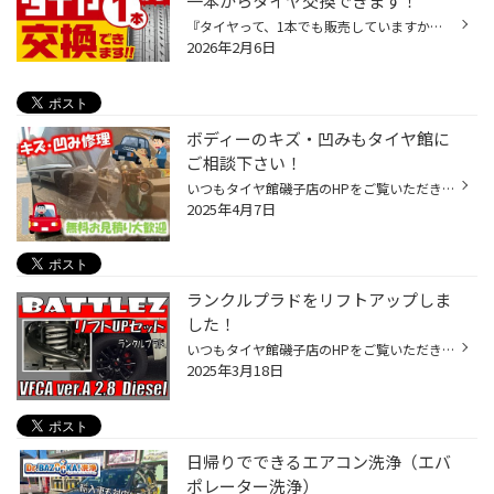
一本からタイヤ交換できます！
『タイヤって、1本でも販売していますか？』 という、お問合せ よく頂戴します。 勿論、1本でも大丈夫です。 2本交換または4本交換など タイヤの状態により、ご提案させていただく場合もございます。 タイヤ交換は一本から受け付けておりますで、お気軽にご相談ください。 「タイヤ交換を何処に頼べ...
2026年2月6日
ボディーのキズ・凹みもタイヤ館に
ご相談下さい！
いつもタイヤ館磯子店のHPをご覧いただき 誠にありがとうございます！ タイヤ館ではボディーキズ・凹みなどの 板金・塗装・修理も承っております♪ お見積りは無料で承っておりますので ぜひお気軽にご利用ください(*'ω'*)/ お見積り～修理後までの流れ ①お見積り（車両の確認・修理箇所の撮影） 修...
2025年4月7日
ランクルプラドをリフトアップしま
した！
いつもタイヤ館磯子店のHPをご覧いただき 誠にありがとうございます。 今回ご紹介するのはリフトアップの事例です。 お車は、トヨタ ランドクルーザープラド！ タイヤ館でリフトアップ・ローダウン お取り寄せ、お取付け、アイライメント調整までお任せください☆ 「お持ち込み部品」のお取付けは新...
2025年3月18日
日帰りでできるエアコン洗浄（エバ
ポレーター洗浄）