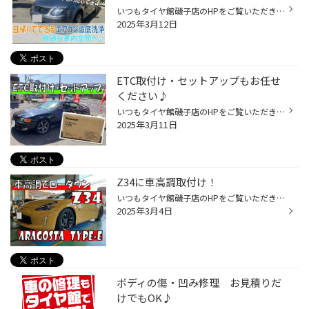
いつもタイヤ館磯子店のHPをご覧いただき 誠にありがとうございます。 今回ご紹介するのはお車のリフレッシュにイチ押し☆ Dr.BAZOOKA！洗浄(エバポレーター洗浄) エバポレーターとは？？ カーエアコン内部にある熱交換器のことです。 エバポレーターのある場所は狭くて温度が高いので カビや酵母菌...
2025年3月12日
ETC取付け・セットアップもお任せ
ください♪
いつもタイヤ館磯子店のHPをご覧いただき 誠にありがとうございます♪ 暖かくなってきましたね～(*'▽')/ 磯子産業道路の歩道に、きれいな桜が咲いていました♪ 何て名前の桜でしょうか(*'ω'*) ちょっとした遠出やご旅行前に ETC取付けやセットアップをご検討中の方！ タイヤ館では各メーカーETCの取付...
2025年3月11日
Z34に車高調取付け！
いつもタイヤ館磯子店のHPをご覧いただき 誠にありがとうございます(*'ω'*)/ 今回は車高調取付けをご紹介！ 足回り各種メーカーのお取り扱いがございますので ローダウンやリフレッシュなど 足回りのご相談もタイヤ館にお任せください♪ 今回は、日産 フェアレディZ／Z34にアラゴスタ タイプEをお取...
2025年3月4日
ボディの傷・凹み修理 お見積りだ
けでもOK♪