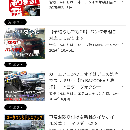
皆様こんにちは！ 本日、タイヤ館磯子店は定休日となっております(*'▽')/ ボディのキズや凹み タイヤ館に相談してみませんか？？ タイヤ館はタイヤだけじゃない！！！ タイヤ以外にも、オイル交換・バッテリー交換はもちろん 車高調・ブレーキパッドの交換等の足回り作業や 塗装・キズの修理・板金...
2025年2月5日
【予約なしでもOK】パンク修理ご
対応しております！
皆様こんにちは！ いつも磯子店のホームページをご覧いただきありがとうございます♪ 磯子は朝からあいにくの小雨。 今夜は多摩川で花火大会があるらしいのですが、 開始時間までにやむのでしょうか・・・(;´･ω･) さて、今回は・・・ タントでご来店いただいたお客様の事例と合わせて パンク修理（内...
2024年10月5日
カーエアコンのニオイはプロの洗浄
でスッキリ☆【Dr.BAZOOKA！洗
浄】 トヨタ ヴォクシー
皆様こんにちは♪ エアコンをつけた時、いや～なニオイが気になりませんか？ 今回はプロのカーエアコン洗浄をご紹介！ お車：ヴォクシー ～お悩み内容～ エアコンをつけた時のニオイが気になる。 自分で市販のエアコン洗浄スプレーを試したが改善しなかった。 そのニオイ『エバポレーターの汚れ』が...
2024年8月8日
車高調取り付け＆新品タイヤホイー
ル装着！ マツダ CX-8
皆様こんにちは♪ 今回は、新品タイヤホイールへ交換＆車高調取り付けのご紹介です！ お車：CX-8 ホイールはお客様の方でご用意いただいたものをお持ち込み！ タイヤと車高調は、当店でご購入いただきました！ この度はご成約、誠にありがとうございます(o*。_。)o タイヤのご紹介 商品名：ALENZA LX...