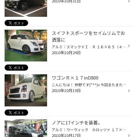
2010年10月31日
スイフトスポーツをセイムリムでお
洒落に
アルミ：スマックＶＩ‐Ｒ １６×６５（４８）５/１１４ ナイトガンメタポリッシュ タイヤ：１９５/５０Ｒ１６ 純正サイズでホイールを交換するだけで ここまでイメージがかわります。 セイムリムでリーズナブルにドレスアップ、 今の時代にピッタリのドレスアップです。 アライメントもしっかりとっ...
2010年10月24日
ワゴンＲ×１７inD800
こんにちは！ 仲野です(*^^)v 今回またまたK自動車に大口径を投入！！！ ホイール D800 17in 足回りも一緒に(^^♪ このデザイン、リムなしのディッシュなので ものすごく大きく見える！！★☆ 目の錯覚を利用した大口径ですね(^_-)-☆ 白いボディにシルバーポリッシュ… 似合いすぎです(*_*)”” 次はマフ...
2010年10月19日
ノアに17インチを装着。
アルミ：ワーウィック カロッツァ １７×７，０ タイヤ：２１５/４５Ｒ１７ ブラックボディーのノアに ブラックポリッシュのホイールをチョイス。 ばっちり似合っております。 購入時に愛車の横にホイールをならべる模擬装着を実施、 よーく吟味した上でのホイール選びになりました。 結果は見ての...
2010年10月17日