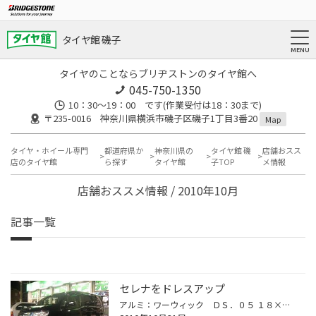
タイヤ館 磯子
タイヤのことならブリヂストンのタイヤ館へ
045-750-1350
10：30～19：00 です(作業受付は18：30まで)
〒235-0016 神奈川県横浜市磯子区磯子1丁目3番20
Map
タイヤ・ホイール専門
都道府県か
神奈川県の
タイヤ館 磯
店舗おスス
店のタイヤ館
ら探す
タイヤ館
子TOP
メ情報
店舗おススメ情報 / 2010年10月
記事一覧
セレナをドレスアップ
アルミ：ワーウィック ＤＳ．０５ １８×７０ タイヤ：２２５/４０Ｒ１８ ダウンサス：ＲＳＲダウン Ｃ２５セレナをトータルコーディネート！！ ブラックのボディーカラーにブラックポリッシュの ホイールをインストール！！ きっちり車高も落として、アライメントも調整しました。 仕上がりはとっ...