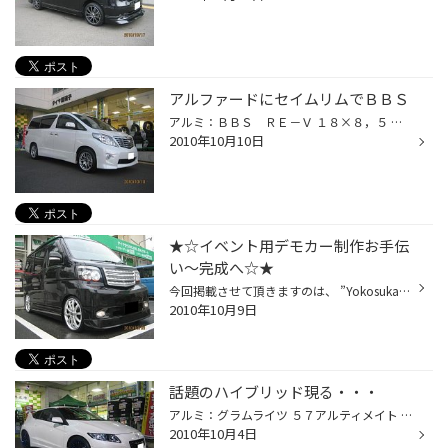
アルファードにセイムリムでＢＢＳ
アルミ：ＢＢＳ ＲＥ－Ｖ １８×８，５ タイヤ：２３５/５０Ｒ１８ アルミホイールのトップブランド、 ＢＢＳのＲＥ－Ｖをアルファードにインストール。 鍛造製法で超軽量、そして流麗なデザインが アルファードの足元にピッタリマッチ！！ アライメントも調整して直進性も向上、 セレブなアルファ...
2010年10月10日
★☆イベント用デモカー制作お手伝
い～完成へ☆★
今回掲載させて頂きますのは、 ”Yokosuka FREEDOM" というチームのイベント用デモカーです(^O^)／ 320アトレーをベースにカスタマイズ！ 今回お手伝いした部分はタイヤアルミ(*^^)v ワークシュバートSC４ フロント１７in リア １８in とにかく大きなホイールですね！ 軽自動車で１８はインパクト...
2010年10月9日
話題のハイブリッド現る・・・
アルミ：グラムライツ ５７アルティメイト ＳＣスペック １７×７０ タイヤ：２０５/４５Ｒ１７ ホンダが誇る、ハイブリッドスポーツＣＲ－Ｚが来店。 ホイールは鮮やかなブルーが際立つホイール・・・ グラムライツ ５７アルティメイト ＳＣスペック。 流行のエコカラー、ブルーを足元に入れるとは...
2010年10月4日