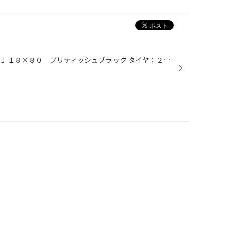
アルミ：プロドライブＧＣ‐０７Ｊ １８×８０ ブリティッシュブラック タイヤ：２２５/４５Ｒ１８ ローフォルムなＨＳに鍛造ホイールを装着して軽量チューン。 只者ではないハイブリッドが誕生しました。 見た目はスポーティーでありながら、 中身はエコなハイブリッドカー・・・ この相反するとこ...