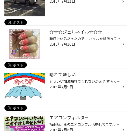
2015年7月11日
☆☆☆ジェルネイル☆☆☆
昨日お休みだったので、 ネイルを頑張ってみました(^。^) 紫外線を当てて硬化させるジェルネイルです。 今回はジェルの上にシールを転写してみました。 初めて貼ったのですが、意外とうまくできました！ 手先を見るととっても気分が上がります！！(*´∀｀)ノ
2015年7月10日
晴れてほしい
もういい加減晴れてくれないかぁ？ ずぅっっーーーーっと雨！！ 洗濯物も乾きにくいし 夜ご飯の買い物も行くの面倒になる！ 早く梅雨あけてくれぇぇぇぇえええええ
2015年7月9日
エアコンフィルター
梅雨時、車のエアコンフル活動してますよね・・・ しかし、車の中の臭い気になりませんか？ 外からの空気を吸い込むため、フィルターは汚れています(>_
2015年7月6日