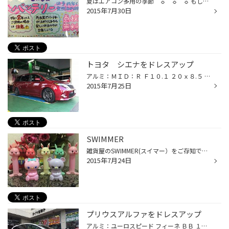
夏はエアコン多用の季節 ☼ ☼ ☼ もしもお出かけ先でバッテリーが上がってしまったら・・・ 最悪ですよね(;_;)↓ 一般的にバッテリーの寿命は2～3年と言われています。 弱ったバッテリーは突然上がってしまうこともあり、 JAFのロードサービス出動数のトップはバッテリートラブルなんです！ なので...
2015年7月30日
トヨタ シエナをドレスアップ
アルミ：ＭＩＤ：Ｒ Ｆ１０.１ ２０ｘ８.５ ３８ ５/１１４ ※リア、１５ｍｍワイドトレッドスペーサー タイヤ：２５５/４０Ｒ２０ 足廻り：ＲＳＲ Ｔｉ２０００
2015年7月25日
SWIMMER
雑貨屋のSWIMMER(スイマー）をご存知ですか？ 私は長年SWIMMERの文房具のファンです。 とにかくとっても可愛いのです(^。^) 写真のうさぎやくまは全部のりです。 のりが無くなっても捨てられず、飾っています。 可愛い文房具に囲まれていると、気分が上がりますよヽ(*´∀｀)ノ
2015年7月24日
プリウスアルファをドレスアップ
アルミ：ユーロスピード フィーネ ＢＢ １７ｘ７.０ ４０ ５/１１４ タイヤ：２１５/５０Ｒ１７