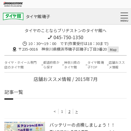
タイヤ館 磯子
タイヤのことならブリヂストンのタイヤ館へ
045-750-1350
10：30～19：00 です(作業受付は18：30まで)
〒235-0016 神奈川県横浜市磯子区磯子1丁目3番20
Map
タイヤ・ホイール専門
都道府県か
神奈川県の
タイヤ館 磯
店舗おスス
店のタイヤ館
ら探す
タイヤ館
子TOP
メ情報
店舗おススメ情報 / 2015年7月
記事一覧
<
1
2
>
バッテリーの点検しましょう！！