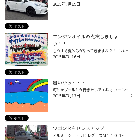
2015年7月19日
エンジンオイルの点検しましょ
う！！
もうすぐ夏休みがやってきますね？！ これから車で旅行に行かれる方、 すでに休日に遠出をされた方、 エンジンオイルの汚れ、気になりませんか？ オイルの汚れは、燃費の悪化やエンジントラブルの元となります。 まずは、点検を！！！（ ☆☆☆点検無料です☆☆☆ (´∀｀)/ ）
2015年7月16日
暑いから・・・
海とかプールとか行きたいですねぇ プール行くならデカイ所行ってみたいですね サマーランドとか行きたいなぁ
2015年7月13日
ワゴンＲをドレスアップ
アルミ：シュテッヒ レグザスＭ１１０ １５ｘ４.５ ４５ ４/１００ タイヤ：１６５/５０Ｒ１５