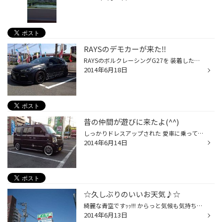
RAYSのデモカーが来た‼︎
RAYSのボルクレーシングG27を 装着したフォルクスワーゲンゴルフ6が 来店しました。 左右色違いで車の左側に装着されて いるのが新色だそうです。 スペックは18インチ。 やっぱり今年はメッシュがいいみたいです
2014年6月18日
昔の仲間が遊びに来たよ(^^)
しっかりドレスアップされた 愛車に乗って登場☆彡 んー？ 大きいと思ったら… エブリイの足元に17インチが… ((((；ﾟДﾟ))))))) オールドメッシュがかなりカッコイイ‼︎ 車高も落ちてていい感じ。 流石っすね…☆*:.｡. o(≧▽≦)o .｡.:*☆
2014年6月14日
☆久しぶりのいいお天気♪☆
綺麗な青空ですｯｯ!!! からっと気候も気持ちがいいですね♪ 本日も磯子店、元気に営業中です★
2014年6月13日