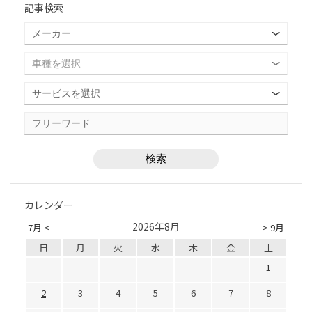
記事検索
カレンダー
2026年8月
7月 <
> 9月
日
月
火
水
木
金
土
1
2
3
4
5
6
7
8