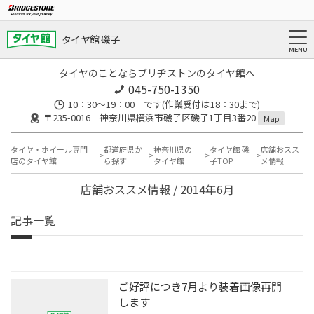
タイヤ館 磯子
タイヤのことならブリヂストンのタイヤ館へ
045-750-1350
10：30～19：00 です(作業受付は18：30まで)
〒235-0016 神奈川県横浜市磯子区磯子1丁目3番20
Map
タイヤ・ホイール専門
都道府県か
神奈川県の
タイヤ館 磯
店舗おスス
店のタイヤ館
ら探す
タイヤ館
子TOP
メ情報
店舗おススメ情報 / 2014年6月
記事一覧
ご好評につき7月より装着画像再開
します