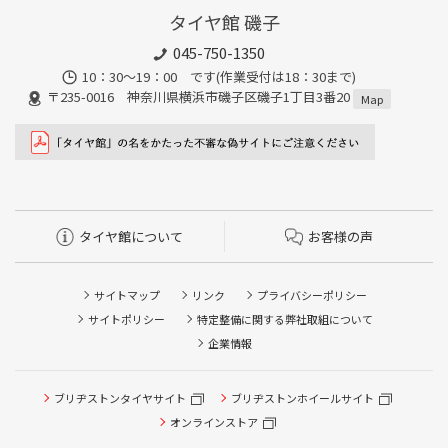
タイヤ館 磯子
045-750-1350
10：30～19：00 です(作業受付は18：30まで)
〒235-0016 神奈川県横浜市磯子区磯子1丁目3番20
Map
タイヤ館について
お客様の声
サイトマップ
リンク
プライバシーポリシー
サイトポリシー
特定整備に関する弊社取組について
企業情報
ブリヂストンタイヤサイト
ブリヂストンホイールサイト
タイヤ点検・安全点検/タイヤ履き替え/オイル交換/その他
ピット作業の予約
オンラインストア
クローク契約会員専用タイヤ履き替え※タイヤ履き替えを