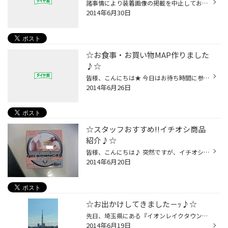
諸事情により装着画像の掲載を中止しておりましたが 再開をご希望するお声を数多くいただきましたので ７月から再開することになりました。 今後ともよろしくお願いいたします
2014年6月30日
☆お食事・お買い物MAP作りました
♪☆
皆様、こんにちは★ 今日はお待ち時間に参考にして頂けそうな 物を作ってみましたので、ご案内します!! 当店の近隣にあるお店さんの地図を作ってみました♪ その他にも、郵便局や公園なども載ってますよっ!!! 夕食の買い物ができるスーパーや歩いて行ける お店の情報が満載です☆ 店舗入り口にございま...
2014年6月26日
☆スタッフおすすめ!!イチオシ商品
紹介♪☆
皆様、こんにちは♪ 突然ですが、イチオシの芳香剤をご紹介したいと 思います★ 『エアスペンサー・ピンクシャワー』 おすすめポイントは芳香剤ですので やっぱり香り♪ 清潔感のあるシャンプーのような香りが １番のポイント☆ 好きすぎて、車の中には３缶も置いてあります…笑 し・か・もｯｯ!!!! 香りが...
2014年6月20日
☆お出かけしてきました－ｯ♪☆
先日、埼玉県にある『イオンレイクタウン』へ 行ってきました!!! 『kaze』と『mori』と『LakeTown OUTLET』の ３棟に分かれていて、とにかく広いｯｯ!!!! とてもじゃありませんが、半日では全部を 見てまわる事は出来ませんでした…涙 行きと帰りに『スカイツリー』が高速道路から 見えて、と－っても...
2014年6月19日