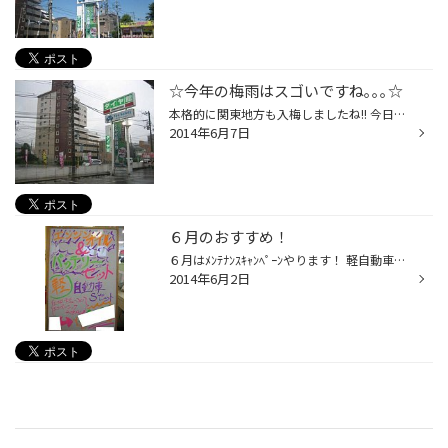
☆今年の梅雨はスゴいですね｡｡｡☆
本格的に関東地方も入梅しましたね!! 今日は朝、ニュースを見ていても、 高速道路の通行止めや、 土砂崩れを起こしている地域もあるようです｡｡｡ 横浜市内でも、一部『避難勧告』が出ているとのこと!!! 今年の梅雨は、かなり荒れています!!!! 視界不良の原因となる雨…。 お車運転の際は、十分気をつ...
2014年6月7日
６月のおすすめ！
６月はﾒﾝﾃﾅﾝｽｷｬﾝﾍﾟｰﾝやります！ 軽自動車限定 エンジンオイル＆バッテリーセット！ エンジンオイル：エコロード５ｗ－３０ バッテリー ：エコベーシック４０Ｂ１９Ｌ オイルとバッテリーセットでお得ですよ。
2014年6月2日