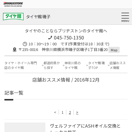
タイヤ館 磯子
タイヤのことならブリヂストンのタイヤ館へ
045-750-1350
10：30～19：00 です(作業受付は18：30まで)
〒235-0016 神奈川県横浜市磯子区磯子1丁目3番20
Map
タイヤ・ホイール専門
都道府県か
神奈川県の
タイヤ館 磯
店舗おスス
店のタイヤ館
ら探す
タイヤ館
子TOP
メ情報
店舗おススメ情報 / 2016年12月
記事一覧
<
1
2
>
ヴェルファイアにASHオイル交換と