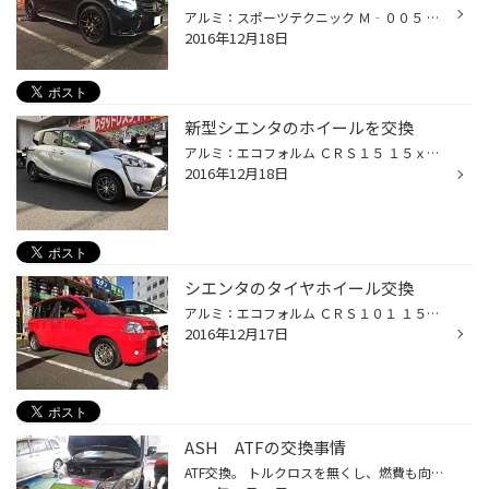
アルミ：スポーツテクニック Ｍ‐００５ １９ｘ８.５ ３８ ５/１１２ ＭＢＰ タイヤ：ブリザック ＤＭ‐Ｖ２ ２３５/５５Ｒ１９ フロントに備われた大きなブレーキキャリパーに純正19インチという大径ホイールが 装着されたＧＬＣ、スタッドレスタイヤ用とはいえホイールの選別は難しいですね。 そん...
2016年12月18日
新型シエンタのホイールを交換
アルミ：エコフォルム ＣＲＳ１５ １５ｘ６.０ ４３ ５/１００ Ｂ/Ｎ 純正スチールホイールを軽量でお洒落なアルミホイールに交換
2016年12月18日
シエンタのタイヤホイール交換
アルミ：エコフォルム ＣＲＳ１０１ １５ｘ５.５ ３８ ４/１００ ＭＳ２ タイヤ：Ｐｌａｙｚ ＰＸ‐Ｃ １８５/６０Ｒ１５
2016年12月17日
ASH ATFの交換事情
ATF交換。 トルクロスを無くし、燃費も向上。 ATFの交換をされる方は決して多くありません。 ただ、エンジンオイルと同じように、同じオイルですから 徐々に汚れ、オイル性能も下がっていきます。 定期的な交換をお勧めします。