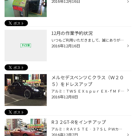
2016年12月16日
12月の作業予約状況
いつもご利用いただきまして、誠にありがとうございます。 年内のご予約はすべて完了しております。 スタッドレスのお履き替えなどでご来店いただくお客様は お時間に余裕をもってご来店いただけますようお願いします。
2016年12月16日
メルセデスベンツＣクラス（Ｗ２０
５）をドレスアップ
アルミ：ＴＷＳ ＥＸｓｐｕｒ ＥＸ-ｆＭ ＦＢ Ｆ）２０ｘ８.０ ４６ ５/１１２ Ｂディスク Ｒ）２０ｘ８.５ ５３ ５/１１２ Ｂディスク タイヤ：Ｆ）２２５/３０Ｒ２０ Ｒ）２４５/３０Ｒ２０ メルセデスベンツ専用設計のＦＯＲＧＥＤ（鍛造）２ピースホイールです。 ＴＷＳは年末までの鍛造キャン...
2016年12月8日
R３２GT-Rをインチアップ
アルミ：ＲＡＹＳ ＴＥ‐３７ＳＬ ＰＷカラー １７ｘ９.５ ２８ ５/１１４ タイヤ：ポテンザＲＥ‐７１Ｒ ２４５/４５Ｒ１７ ＯＰ：ＲＡＹＳジュラルミンロックナットＳＥＴ ＲＡＹＳのＦＯＲＧＥＤ（鍛造）ホイールは 年末までの鍛造キャンペーン対象品です。
2016年12月7日