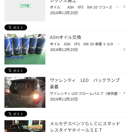
レックス施工
オイル ASH VFS 0W-20 ワコーズ 吸気系洗浄（レックス） 車種 トヨタ ヴェルファイア 距離も走れば、オイルも汚れやすくなり、吸気系統もカーボン溜まり放題・・・ そこでレックス施工とASHオイル交換 レックスはカーボンの除去 ASHオイルはエンジン内部の汚れやスラッジ発生を抑える。...
2016年12月23日
ASHオイル交換
オイル ASH VFS 0W-20 車種 トヨタ マークX 以前からのご愛用を頂いております。 ノーポリマー採用のASH。 エンジン内部を汚しにくく、オイル性能の低下も少ない。 そんなオイルなのです。 オイルは車の血液です。 定期的に交換しましょう！！
2016年12月23日
ヴァレンティ LED バックランプ
装着
ヴァレンティ LED クロームバルブ（保安基準適合品） 車種 ニッサン デイズ（店長車） LEDはライセンスやポジション、ルームランプなどいろいろ付けましたが。 バックランプが暗い！！ こんな感じで。 そこでこいつをつけてみた！！ どのくらい明るいのか実験（笑） おー！！明るい！！ さすが、LED...
2016年12月23日
メルセデスベンツＧＬＣにスタッド
レスタイヤホイールＳＥＴ